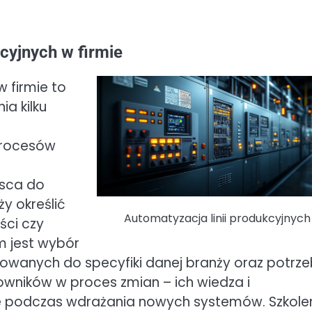
cyjnych w firmie
 firmie to
a kilku
procesów
sca do
y określić
Automatyzacja linii produkcyjnych
ści czy
m jest wybór
sowanych do specyfiki danej branży oraz potrz
owników w proces zmian – ich wiedza i
e podczas wdrażania nowych systemów. Szkole