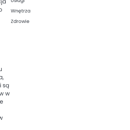
Usługi
cja
o
Wnętrza
Zdrowie
u
a,
i są
ów w
je
 w