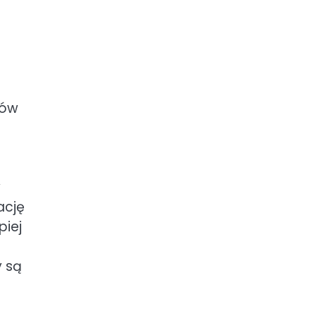
dów
w
ację
piej
y są