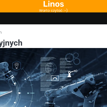
Linos
Warto czytać :-)
h
yjnych