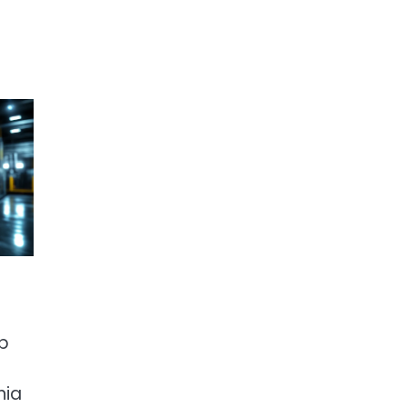
eb
nia