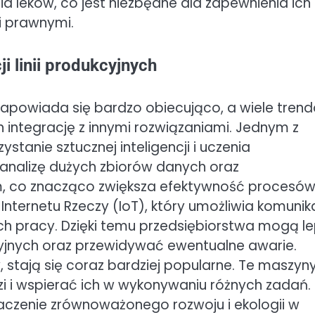
 leków, co jest niezbędne dla zapewnienia ich
i prawnymi.
i linii produkcyjnych
 zapowiada się bardzo obiecująco, a wiele tren
h integrację z innymi rozwiązaniami. Jednym z
stanie sztucznej inteligencji i uczenia
analizę dużych zbiorów danych oraz
m, co znacząco zwiększa efektywność procesó
Internetu Rzeczy (IoT), który umożliwia komunik
h pracy. Dzięki temu przedsiębiorstwa mogą le
yjnych oraz przewidywać ewentualne awarie.
 stają się coraz bardziej popularne. Te maszyn
i i wspierać ich w wykonywaniu różnych zadań.
czenie zrównoważonego rozwoju i ekologii w