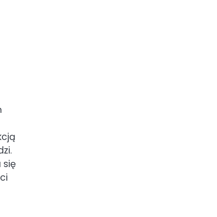
ń
kcją
zi.
 się
ci