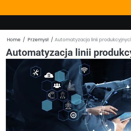
Skip
to
content
Home
Przemysł
Automatyzacja linii produkcyjnyc
Automatyzacja linii produkc