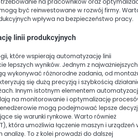
potrzebowanie na pracowników oraz optymaliza
mogą być reinwestowane w rozwój firmy. Wart
rodukcyjnych wpływa na bezpieczeństwo pracy.
cję linii produkcyjnych
gii, które wspierają automatyzację linii
cie lepszych wyników. Jednym z najważniejszych
ogą wykonywać różnorodne zadania, od montaż
ryzują się dużą precyzją i szybkością działani
anżach. Innym istotnym elementem automatyzacj
lają na monitorowanie i optymalizację proces
 menedżerowie mogą podejmować lepsze decyz
ące się warunki rynkowe. Warto również
T), która umożliwia łączenie maszyn i urządzeń
 analizę. To z kolei prowadzi do dalszej