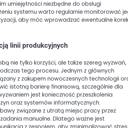
im umiejętności niezbędne do obsługi
żeniu systemu warto regularnie monitorować j
yzacji, aby móc wprowadzać ewentualne korekt
ją linii produkcyjnych
obą nie tylko korzyści, ale także szereg wyzwań,
 podczas tego procesu. Jednym z głównych
iązany z zakupem nowoczesnych technologii or
wić istotną barierę finansową, szczególnie dla
 wyzwaniem jest konieczność przeszkolenia
zyn oraz systemów informatycznych.
awy związane z utratą miejsc pracy przez
adania manualne. Dlatego ważne jest
nikacja z zespołem, aby zminimalizować stres