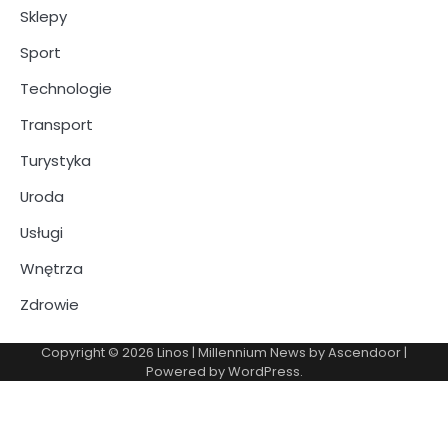
Sklepy
Sport
Technologie
Transport
Turystyka
Uroda
Usługi
Wnętrza
Zdrowie
Copyright © 2026
Linos
| Millennium News by
Ascendoor
|
Powered by
WordPress
.