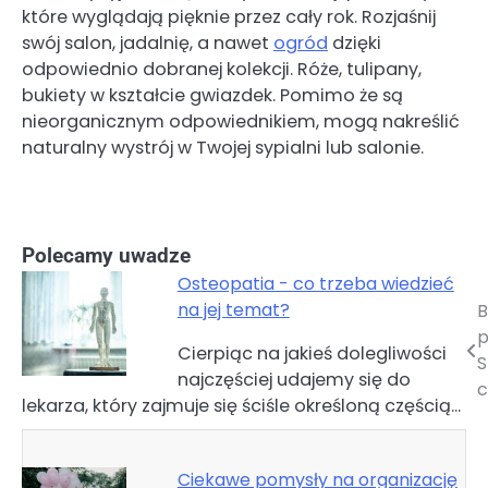
które wyglądają pięknie przez cały rok. Rozjaśnij
swój salon, jadalnię, a nawet
ogród
dzięki
odpowiednio dobranej kolekcji. Róże, tulipany,
bukiety w kształcie gwiazdek. Pomimo że są
nieorganicznym odpowiednikiem, mogą nakreślić
naturalny wystrój w Twojej sypialni lub salonie.
Polecamy uwadze
Osteopatia - co trzeba wiedzieć
na jej temat?
B
Nawigacja
p
Cierpiąc na jakieś dolegliwości
wpisu
S
najczęściej udajemy się do
c
lekarza, który zajmuje się ściśle określoną częścią…
Ciekawe pomysły na organizację