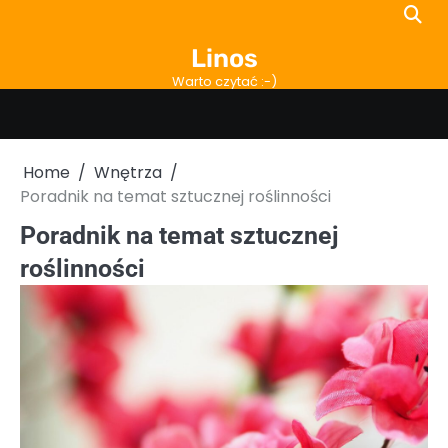
Skip
to
Linos
content
Warto czytać :-)
Home
Wnętrza
Poradnik na temat sztucznej roślinności
Poradnik na temat sztucznej
roślinności