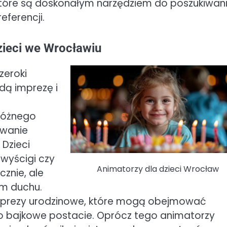
tóre są doskonałym narzędziem do poszukiwan
eferencji.
dzieci we Wrocławiu
zeroki
dą imprezę i
 różnego
owanie
 Dzieci
 wyścigi czy
Animatorzy dla dzieci Wrocław
cznie, ale
ym duchu.
mprezy urodzinowe, które mogą obejmować
 bajkowe postacie. Oprócz tego animatorzy