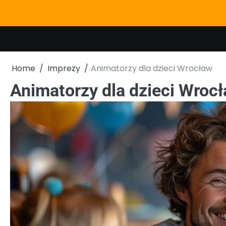
Skip
to
content
Home
Imprezy
Animatorzy dla dzieci Wrocław
Animatorzy dla dzieci Wroc