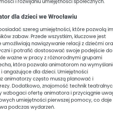
ości i rozwijaniu umiejętności społecznych.
ator dla dzieci we Wrocławiu
posiadać szereg umiejętności, które pozwolą i
ków zabaw. Przede wszystkim, kluczowe jest
e umożliwiają nawiązywanie relacji z dziećmi or
czni i potrafić dostosować swoje podejście do
wykle ważne w pracy z różnorodnymi grupami
cecha, która pozwala animatorom na wymyślani
i angażujące dla dzieci. Umiejętności
aż animatorzy często muszą planować i
ezy. Dodatkowo, znajomość technik teatralnyc
y wzbogaci ofertę animatora i przyciągnie uwa
wowych umiejętności pierwszej pomocy, co daje
twa podczas wydarzeń.