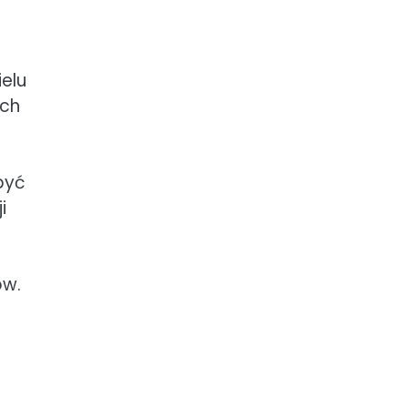
elu
ych
być
i
ów.