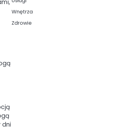
Usługi
ami,
Wnętrza
Zdrowie
mogą
pcją
ogą
 dni