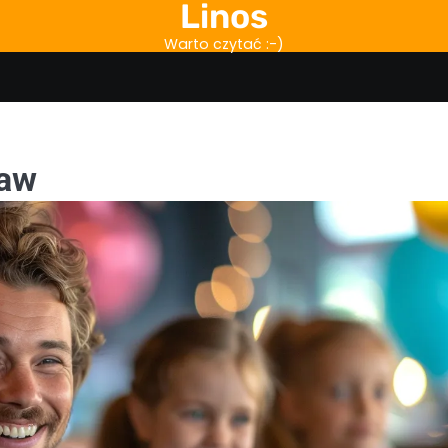
Linos
Warto czytać :-)
ław