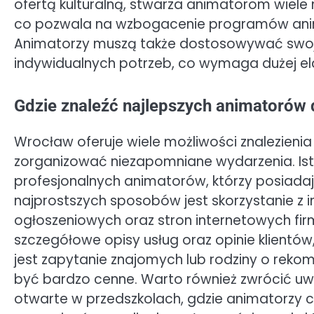
ofertą kulturalną, stwarza animatorom wiele 
co pozwala na wzbogacenie programów anima
Animatorzy muszą także dostosowywać swoje 
indywidualnych potrzeb, co wymaga dużej ela
Gdzie znaleźć najlepszych animatorów 
Wrocław oferuje wiele możliwości znalezieni
zorganizować niezapomniane wydarzenia. Ist
profesjonalnych animatorów, którzy posiada
najprostszych sposobów jest skorzystanie z in
ogłoszeniowych oraz stron internetowych firm
szczegółowe opisy usług oraz opinie klientó
jest zapytanie znajomych lub rodziny o rek
być bardzo cenne. Warto również zwrócić uwag
otwarte w przedszkolach, gdzie animatorzy cz