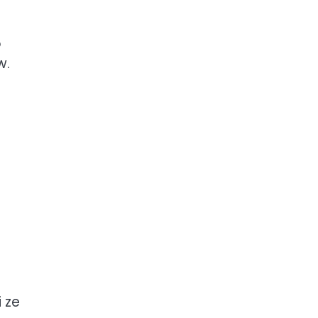
o
w.
 ze