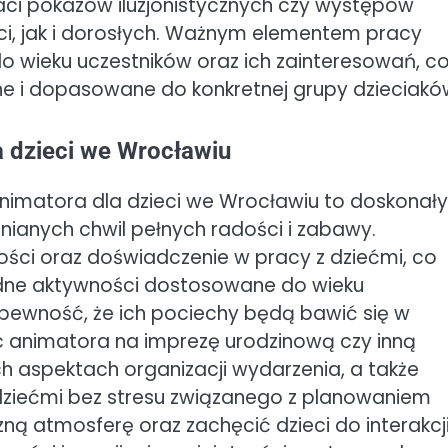
i pokazów iluzjonistycznych czy występów
ci, jak i dorosłych. Ważnym elementem pracy
do wieku uczestników oraz ich zainteresowań, c
lne i dopasowane do konkretnej grupy dzieciakó
a dzieci we Wrocławiu
animatora dla dzieci we Wrocławiu to doskonały
anych chwil pełnych radości i zabawy.
ści oraz doświadczenie w pracy z dziećmi, co
dne aktywności dostosowane do wieku
 pewność, że ich pociechy będą bawić się w
ąc animatora na imprezę urodzinową czy inną
ch aspektach organizacji wydarzenia, a także
ziećmi bez stresu związanego z planowaniem
zną atmosferę oraz zachęcić dzieci do interakcji