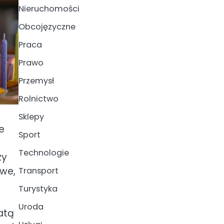
Nieruchomości
Obcojęzyczne
Praca
Prawo
Przemysł
Rolnictwo
Sklepy
e
Sport
Technologie
zy
owe,
Transport
Turystyka
Uroda
atą