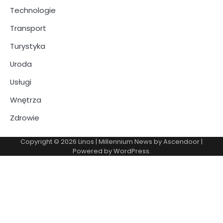
Technologie
Transport
Turystyka
Uroda
Usługi
Wnętrza
Zdrowie
Copyright © 2026
Linos
| Millennium News by
Ascendoor
|
Powered by
WordPress
.