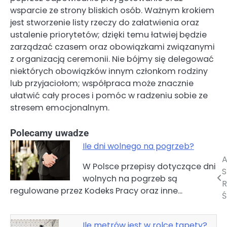
wsparcie ze strony bliskich osób. Ważnym krokiem
jest stworzenie listy rzeczy do załatwienia oraz
ustalenie priorytetów; dzięki temu łatwiej będzie
zarządzać czasem oraz obowiązkami związanymi
z organizacją ceremonii. Nie bójmy się delegować
niektórych obowiązków innym członkom rodziny
lub przyjaciołom; współpraca może znacznie
ułatwić cały proces i pomóc w radzeniu sobie ze
stresem emocjonalnym.
Polecamy uwadze
Ile dni wolnego na pogrzeb?
A
Nawigacja
W Polsce przepisy dotyczące dni
wolnych na pogrzeb są
wpisu
R
regulowane przez Kodeks Pracy oraz inne…
Ś
Ile metrów jest w rolce tapety?