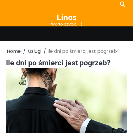
Skip
to
Linos
content
Warto czytać :-)
Home
Usługi
Ile dni po śmierci jest pogrzeb?
Ile dni po śmierci jest pogrzeb?