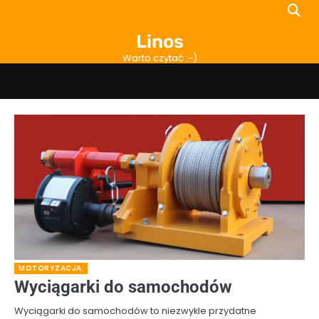
Skip
to
Linos
content
Warto czytać :-)
MOTORYZACJA
Wyciągarki do samochodów
Wyciągarki do samochodów to niezwykle przydatne