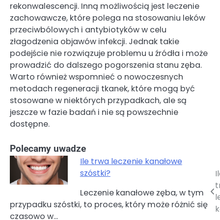
rekonwalescencji. Inną możliwością jest leczenie
zachowawcze, które polega na stosowaniu leków
przeciwbólowych i antybiotyków w celu
złagodzenia objawów infekcji. Jednak takie
podejście nie rozwiązuje problemu u źródła i może
prowadzić do dalszego pogorszenia stanu zęba.
Warto również wspomnieć o nowoczesnych
metodach regeneracji tkanek, które mogą być
stosowane w niektórych przypadkach, ale są
jeszcze w fazie badań i nie są powszechnie
dostępne.
Polecamy uwadze
Ile trwa leczenie kanałowe
szóstki?
I
Nawigacja
t
Leczenie kanałowe zęba, w tym
wpisu
l
przypadku szóstki, to proces, który może różnić się
k
czasowo w…