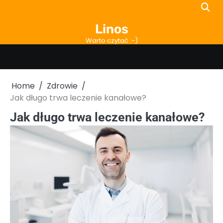
Skip
to
Linos
content
Warto czytać :-)
Home
Zdrowie
Jak długo trwa leczenie kanałowe?
Jak długo trwa leczenie kanałowe?