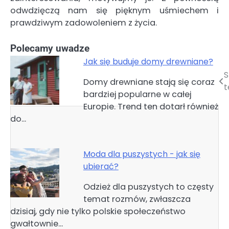
odwdzięczą nam się pięknym uśmiechem i
prawdziwym zadowoleniem z życia.
Polecamy uwadze
Jak się buduje domy drewniane?
S
Nawigacja
Domy drewniane stają się coraz
t
bardziej popularne w całej
wpisu
Europie. Trend ten dotarł również
do…
Moda dla puszystych - jak się
ubierać?
Odzież dla puszystych to częsty
temat rozmów, zwłaszcza
dzisiaj, gdy nie tylko polskie społeczeństwo
gwałtownie…