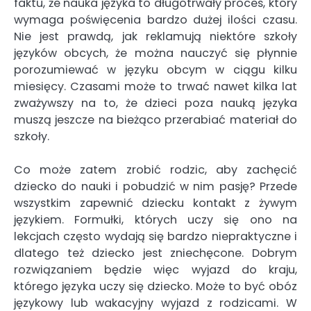
faktu, że nauka języka to długotrwały proces, który
wymaga poświęcenia bardzo dużej ilości czasu.
Nie jest prawdą, jak reklamują niektóre szkoły
języków obcych, że można nauczyć się płynnie
porozumiewać w języku obcym w ciągu kilku
miesięcy. Czasami może to trwać nawet kilka lat
zważywszy na to, że dzieci poza nauką języka
muszą jeszcze na bieżąco przerabiać materiał do
szkoły.
Co może zatem zrobić rodzic, aby zachęcić
dziecko do nauki i pobudzić w nim pasję? Przede
wszystkim zapewnić dziecku kontakt z żywym
językiem. Formułki, których uczy się ono na
lekcjach często wydają się bardzo niepraktyczne i
dlatego też dziecko jest zniechęcone. Dobrym
rozwiązaniem będzie więc wyjazd do kraju,
którego języka uczy się dziecko. Może to być obóz
językowy lub wakacyjny wyjazd z rodzicami. W