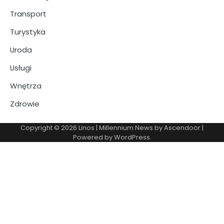
Transport
Turystyka
Uroda
Usługi
Wnętrza
Zdrowie
Copyright © 2026
Linos
| Millennium News by
Ascendoor
|
Powered by
WordPress
.