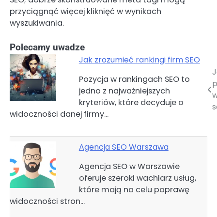
przyciągnąć więcej kliknięć w wynikach
wyszukiwania.
Polecamy uwadze
Jak zrozumieć rankingi firm SEO
J
Nawigacja
Pozycja w rankingach SEO to
p
jedno z najważniejszych
wpisu
w
kryteriów, które decyduje o
widoczności danej firmy…
Agencja SEO Warszawa
Agencja SEO w Warszawie
oferuje szeroki wachlarz usług,
które mają na celu poprawę
widoczności stron…