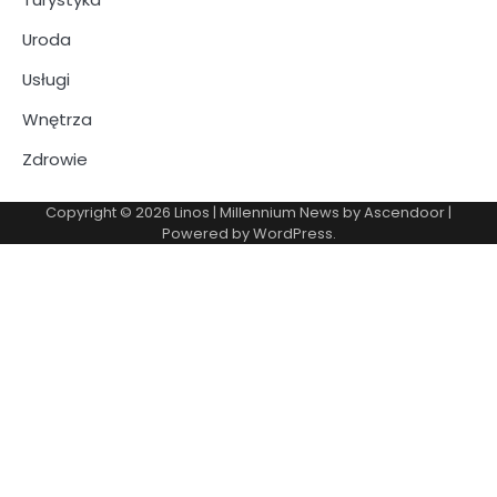
Uroda
Usługi
Wnętrza
Zdrowie
Copyright © 2026
Linos
| Millennium News by
Ascendoor
|
Powered by
WordPress
.