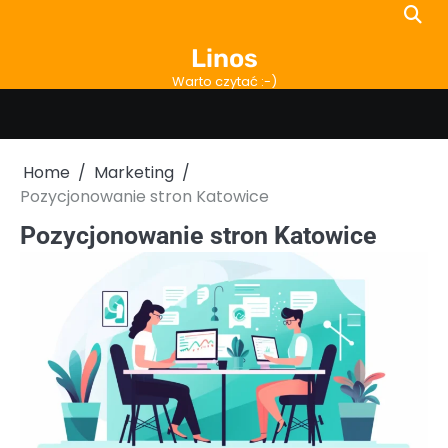
Skip
to
Linos
content
Warto czytać :-)
Home
Marketing
Pozycjonowanie stron Katowice
Pozycjonowanie stron Katowice