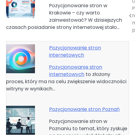
G
Nawigacja
Pozycjonowanie stron w
P
Krakowie – czy warto
wpisu
n
zainwestować? W dzisiejszych
m
czasach posiadanie strony internetowej stało…
p
Pozycjonowanie stron
internetowych
Pozycjonowanie stron
internetowych
to złożony
proces, który ma na celu zwiększenie widoczności
witryny w wynikach…
Pozycjonowanie stron Poznań
Pozycjonowanie stron w
Poznaniu to temat, który zyskuje