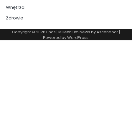
Wnętrza
Zdrowie
Copyright © 2026
Linos
| Millennium News by
Ascendoor
|
Powered by
WordPress
.