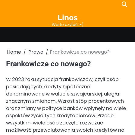
Skip
to
Linos
content
Warto czytać :-)
Home
Prawo
Frankowicze co nowego?
Frankowicze co nowego?
W 2023 roku sytuacja frankowiczów, czyli osób
posiadających kredyty hipoteczne
denominowane w walucie szwajcarskiej, uległa
znacznym zmianom. Wzrost stóp procentowych
oraz zmiany w polityce banków wpłynęły na wiele
aspektów życia tych kredytobiorców. Przede
wszystkim, wiele osób zaczęło rozważać
możliwość przewalutowania swoich kredytów na