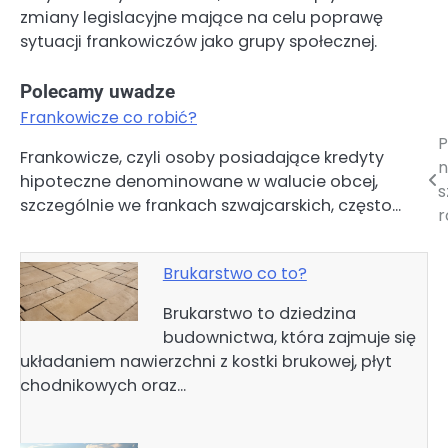
zmiany legislacyjne mające na celu poprawę
sytuacji frankowiczów jako grupy społecznej.
Polecamy uwadze
Frankowicze co robić?
P
Nawigacja
Frankowicze, czyli osoby posiadające kredyty
n
hipoteczne denominowane w walucie obcej,
wpisu
s
szczególnie we frankach szwajcarskich, często…
r
Brukarstwo co to?
Brukarstwo to dziedzina
budownictwa, która zajmuje się
układaniem nawierzchni z kostki brukowej, płyt
chodnikowych oraz…