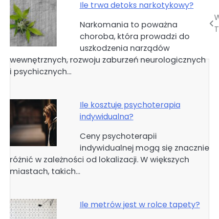
Ile trwa detoks narkotykowy?
W
Nawigacja
Narkomania to poważna
T
choroba, która prowadzi do
wpisu
uszkodzenia narządów
wewnętrznych, rozwoju zaburzeń neurologicznych
i psychicznych…
Ile kosztuje psychoterapia
indywidualna?
Ceny psychoterapii
indywidualnej mogą się znacznie
różnić w zależności od lokalizacji. W większych
miastach, takich…
Ile metrów jest w rolce tapety?