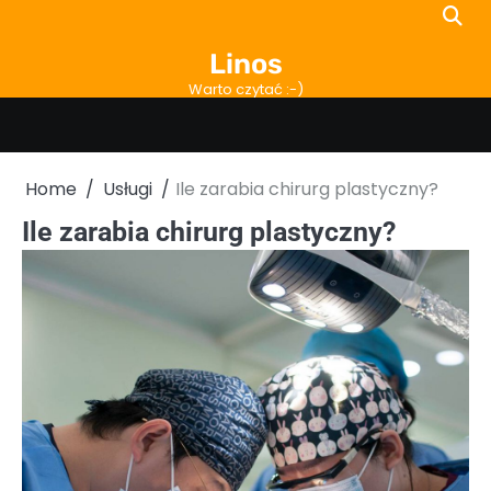
Skip
to
Linos
content
Warto czytać :-)
Home
Usługi
Ile zarabia chirurg plastyczny?
Ile zarabia chirurg plastyczny?