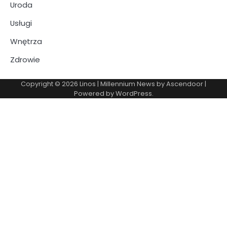
Uroda
Usługi
Wnętrza
Zdrowie
Copyright © 2026
Linos
| Millennium News by
Ascendoor
|
Powered by
WordPress
.