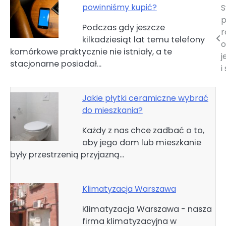
powinniśmy kupić?
S
Nawigacja
p
Podczas gdy jeszcze
wpisu
r
kilkadziesiąt lat temu telefony
o
komórkowe praktycznie nie istniały, a te
j
stacjonarne posiadał…
i
Jakie płytki ceramiczne wybrać
do mieszkania?
Każdy z nas chce zadbać o to,
aby jego dom lub mieszkanie
były przestrzenią przyjazną…
Klimatyzacja Warszawa
Klimatyzacja Warszawa - nasza
firma klimatyzacyjna w