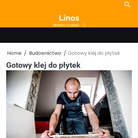
Skip
to
Linos
content
Warto czytać :-)
Home
Budownictwo
Gotowy klej do płytek
Gotowy klej do płytek