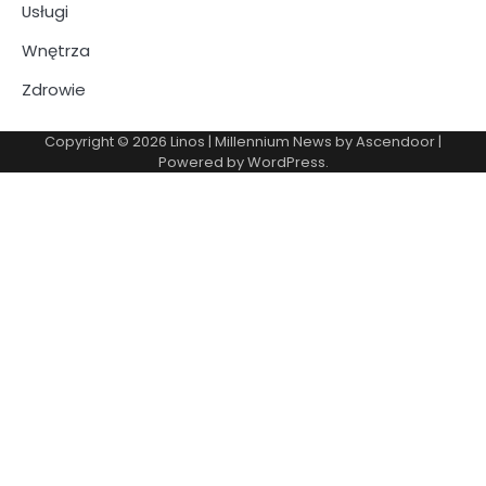
Usługi
Wnętrza
Zdrowie
Copyright © 2026
Linos
| Millennium News by
Ascendoor
|
Powered by
WordPress
.