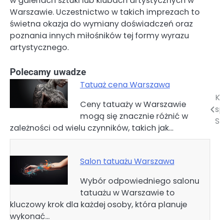
w galeriach sztuki lub klubach artystycznych w
Warszawie. Uczestnictwo w takich imprezach to
świetna okazja do wymiany doświadczeń oraz
poznania innych miłośników tej formy wyrazu
artystycznego.
Polecamy uwadze
Tatuaż cena Warszawa
K
Nawigacja
Ceny tatuaży w Warszawie
s
mogą się znacznie różnić w
wpisu
S
zależności od wielu czynników, takich jak…
Salon tatuażu Warszawa
Wybór odpowiedniego salonu
tatuażu w Warszawie to
kluczowy krok dla każdej osoby, która planuje
wykonać…