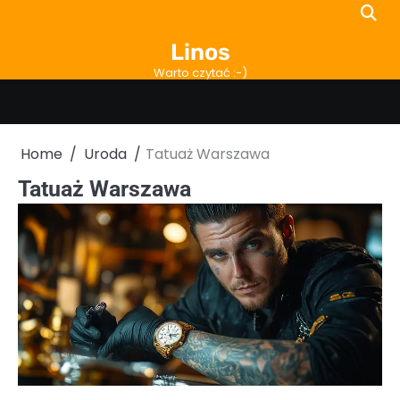
Skip
to
Linos
content
Warto czytać :-)
Home
Uroda
Tatuaż Warszawa
Tatuaż Warszawa