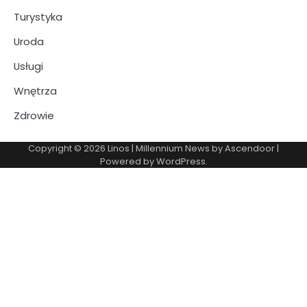
Turystyka
Uroda
Usługi
Wnętrza
Zdrowie
Copyright © 2026
Linos
| Millennium News by
Ascendoor
|
Powered by
WordPress
.