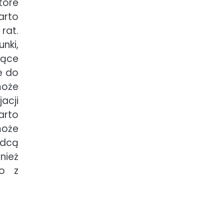
tóre
arto
rat.
nki,
zące
e do
może
acji
arto
może
adcą
nież
go z