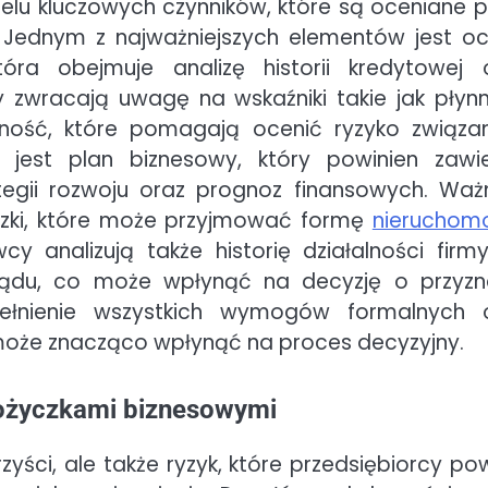
elu kluczowych czynników, które są oceniane p
 Jednym z najważniejszych elementów jest o
tóra obejmuje analizę historii kredytowej 
y zwracają uwagę na wskaźniki takie jak płyn
wność, które pomagają ocenić ryzyko związa
m jest plan biznesowy, który powinien zawi
tegii rozwoju oraz prognoz finansowych. Wa
czki, które może przyjmować formę
nieruchom
analizują także historię działalności firmy,
ządu, co może wpłynąć na decyzję o przyzn
spełnienie wszystkich wymogów formalnych 
oże znacząco wpłynąć na proces decyzyjny.
 pożyczkami biznesowymi
yści, ale także ryzyk, które przedsiębiorcy pow