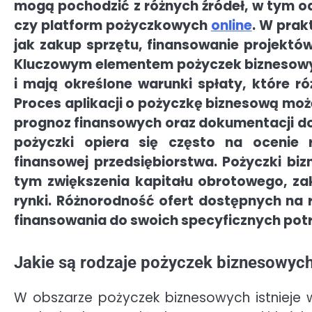
mogą pochodzić z różnych źródeł, w tym o
czy platform pożyczkowych
online
. W prak
jak zakup sprzętu, finansowanie projektó
Kluczowym elementem pożyczek biznesowyc
i mają określone warunki spłaty, które r
Proces aplikacji o pożyczkę biznesową mo
prognoz finansowych oraz dokumentacji do
pożyczki opiera się często na ocenie r
finansowej przedsiębiorstwa. Pożyczki b
tym zwiększenia kapitału obrotowego, za
rynki. Różnorodność ofert dostępnych na
finansowania do swoich specyficznych potr
Jakie są rodzaje pożyczek biznesowych 
W obszarze pożyczek biznesowych istnieje w