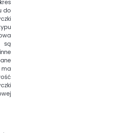
kres
u do
czki
typu
dowa
e są
inne
lane
k ma
wość
czki
owej