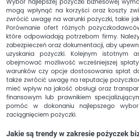
Wybór najlepszej pożyczki biznesowej wyma
mogą wpłynąć na korzyści oraz koszty zwi
zwrócić uwagę na warunki pożyczki, takie ja
Porównanie ofert różnych pożyczkodawców 
które odpowiadają potrzebom firmy. Należ
zabezpieczeń oraz dokumentacji, aby upewnić
uzyskania pożyczki. Kolejnym istotnym 
obejmować możliwość wcześniejszej spłaty
warunków czy opcje dostosowania spłat do z
także zwrócić uwagę na reputację pożyczko
mieć wpływ na jakość obsługi oraz transp
finansowym lub prawnikiem specjalizując
pomóc w dokonaniu najlepszego wyboru
zaciągnięciem pożyczki.
Jakie są trendy w zakresie pożyczek b