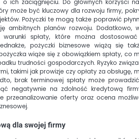
o ich zaciągnięciu. Do głównych korzyści na
óry może być kluczowy dla rozwoju firmy, pokr
ojektów. Pożyczki te mogą także poprawić płyn
ację ambitnych planów rozwoju. Dodatkowo, w
ne warunki spłaty, które można dostosowa
Jednakże, pożyczki biznesowe wiążą się tak
pożyczka wiąże się z obowiązkiem spłaty, co 
padku trudności gospodarczych. Ryzyko związa
 takimi jak prowizje czy opłaty za obsługę, 
adto, brak terminowej spłaty może prowadzi
ąć negatywnie na zdolność kredytową fir
ne przeanalizowanie oferty oraz ocena możliw
iznesowej.
wą dla swojej firmy