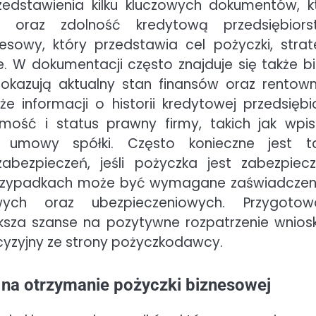
edstawienia kilku kluczowych dokumentów, k
oraz zdolność kredytową przedsiębiors
owy, który przedstawia cel pożyczki, strat
. W dokumentacji często znajduje się także bi
 pokazują aktualny stan finansów oraz rentow
 informacji o historii kredytowej przedsiębi
ość i status prawny firmy, takich jak wpi
zy umowy spółki. Często konieczne jest t
abezpieczeń, jeśli pożyczka jest zabezpiec
 przypadkach może być wymagane zaświadczen
ych oraz ubezpieczeniowych. Przygotow
ksza szanse na pozytywne rozpatrzenie wnios
cyzyjny ze strony pożyczkodawcy.
 na otrzymanie pożyczki biznesowej