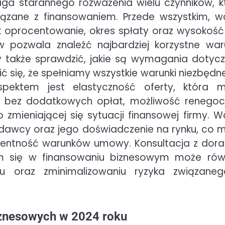
ga starannego rozważenia wielu czynników, k
ązane z finansowaniem. Przede wszystkim, w
k oprocentowanie, okres spłaty oraz wysokość 
pozwala znaleźć najbardziej korzystne waru
y także sprawdzić, jakie są wymagania dotyc
 się, że spełniamy wszystkie warunki niezbędn
aspektem jest elastyczność oferty, która 
 bez dodatkowych opłat, możliwość renegocj
mieniającej się sytuacji finansowej firmy. W
dawcy oraz jego doświadczenie na rynku, co 
arentność warunków umowy. Konsultacja z dor
ym się w finansowaniu biznesowym może rów
 oraz zminimalizowaniu ryzyka związane
iznesowych w 2024 roku