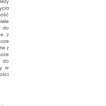
leży
ycia
ność
iele
ć do
że z
może
ne z
może
ć do
my w
ości