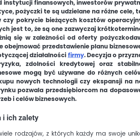
d instytucji finansowych, inwestorów prywat
tyce, pożyczki te są udzielane na różne cele, t
w czy pokrycie bieżących kosztów operacyjn
h jest to, że są one zazwyczaj krótkotermi
óżnią się w zależności od oferty pożyczkoda
że obejmować przedstawienie planu biznesow
tyczącej działalności
firmy
. Decyzja o przyzn
yzyka, zdolności kredytowej oraz stabiln
iznesowe mogą być używane do różnych celó
kupu nowych technologii czy ekspansji na 
 rynku pozwala przedsiębiorcom na dopasow
zeb i celów biznesowych.
i ich zalety
iele rodzajów, z których każdy ma swoje unik