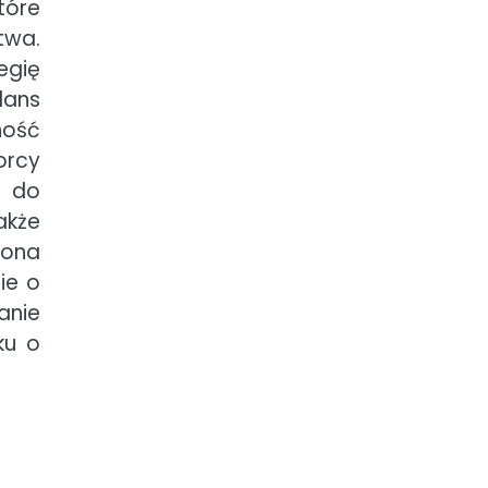
tóre
twa.
egię
lans
ność
orcy
s do
akże
zona
ie o
anie
ku o