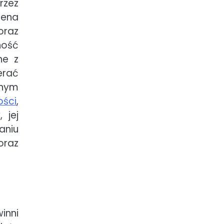
rzez
cena
oraz
ność
ne z
erać
żnym
ości
,
 jej
aniu
oraz
inni