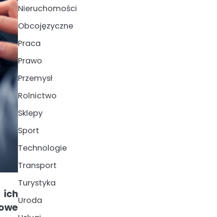
Nieruchomości
Obcojęzyczne
Praca
Prawo
Przemysł
Rolnictwo
Sklepy
Sport
Technologie
Transport
Turystyka
 ich
Uroda
sowe