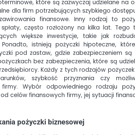
koterminowe, które są zazwyczaj udzielane na o
ealne dla firm potrzebujących szybkiego dostęp
zawirowania finansowe. Inny rodzaj to poży
spłaty, często rozłożony na kilka lat. Tego 
ących większe inwestycje, takie jak rozbu
Ponadto, istnieją pożyczki hipoteczne, któr
yczki pod zastaw, gdzie zabezpieczeniem są 
ożyczkach bez zabezpieczenia, które są udzie
rzedsiębiorcy. Każdy z tych rodzajów pożycze
warunków, szybkość przyznania czy możli
 firmy. Wybór odpowiedniego rodzaju poży
od celów finansowych firmy, jej sytuacji finans
kania pożyczki biznesowej