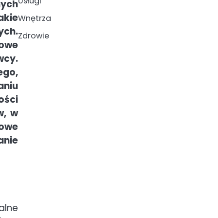
Usługi
nych
akie
Wnętrza
ych.
Zdrowie
nowe
wcy.
ego,
aniu
ości
w, w
nowe
anie
alne