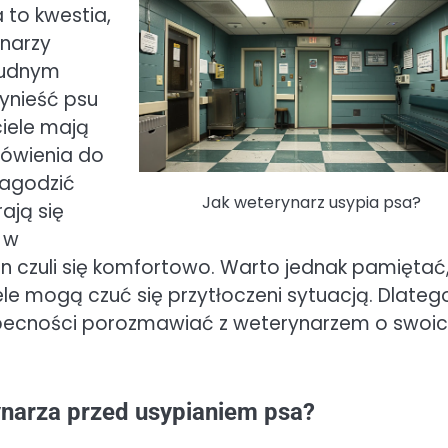
 to kwestia,
ynarzy
trudnym
ynieść psu
iele mają
mówienia do
łagodzić
Jak weterynarz usypia psa?
ają się
 w
kun czuli się komfortowo. Warto jednak pamiętać,
iele mogą czuć się przytłoczeni sytuacją. Dlateg
 obecności porozmawiać z weterynarzem o swoi
ynarza przed usypianiem psa?