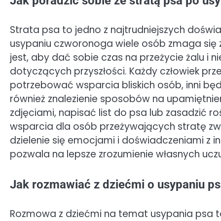
Jak poradzić sobie ze stratą psa po us
Strata psa to jedno z najtrudniejszych doświ
usypaniu czworonoga wiele osób zmaga się z
jest, aby dać sobie czas na przeżycie żalu i 
dotyczących przyszłości. Każdy człowiek pr
potrzebować wsparcia bliskich osób, inni będ
również znalezienie sposobów na upamiętnie
zdjęciami, napisać list do psa lub zasadzić r
wsparcia dla osób przeżywających stratę z
dzielenie się emocjami i doświadczeniami z i
pozwala na lepsze zrozumienie własnych ucz
Jak rozmawiać z dziećmi o usypaniu p
Rozmowa z dziećmi na temat usypania psa to