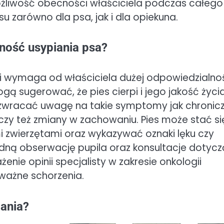
ożliwość obecności właściciela podczas całego
 zarówno dla psa, jak i dla opiekuna.
ność usypiania psa?
a i wymaga od właściciela dużej odpowiedzialno
ogą sugerować, że pies cierpi i jego jakość życi
i zwracać uwagę na takie symptomy jak chronic
 czy też zmiany w zachowaniu. Pies może stać si
mi zwierzętami oraz wykazywać oznaki lęku czy
ładną obserwację pupila oraz konsultacje dotyc
enie opinii specjalisty w zakresie onkologii
poważne schorzenia.
iania?