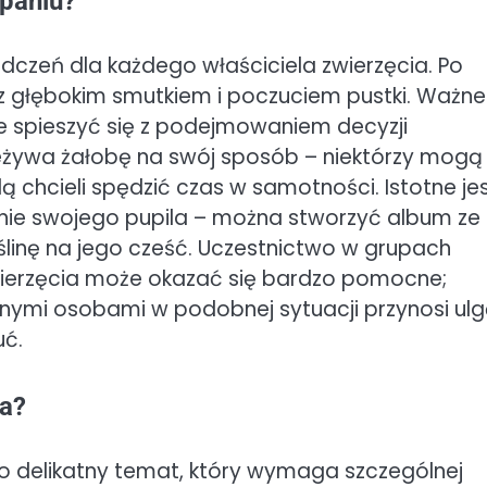
ypaniu?
adczeń dla każdego właściciela zwierzęcia. Po
 głębokim smutkiem i poczuciem pustki. Ważne
nie spieszyć się z podejmowaniem decyzji
zeżywa żałobę na swój sposób – niektórzy mogą
ą chcieli spędzić czas w samotności. Istotne je
nie swojego pupila – można stworzyć album ze
oślinę na jego cześć. Uczestnictwo w grupach
wierzęcia może okazać się bardzo pomocne;
nnymi osobami w podobnej sytuacji przynosi ulgę
uć.
sa?
 delikatny temat, który wymaga szczególnej