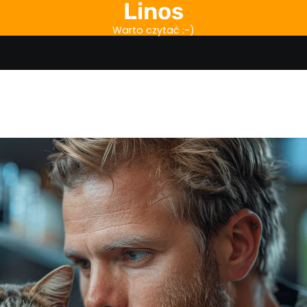
Linos
Warto czytać :-)