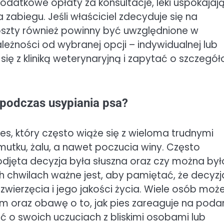
dodatkowe opłaty za konsultacje, leki uspokajaj
zabiegu. Jeśli właściciel zdecyduje się na
oszty również powinny być uwzględnione w
leżności od wybranej opcji – indywidualnej lub
ię z kliniką weterynaryjną i zapytać o szczegó
 podczas usypiania psa?
s, który często wiąże się z wieloma trudnymi
utku, żalu, a nawet poczucia winy. Często
odjęta decyzja była słuszna oraz czy można był
ch chwilach ważne jest, aby pamiętać, że decyzj
wierzęcia i jego jakości życia. Wiele osób moż
 oraz obawę o to, jak pies zareaguje na poda
ać o swoich uczuciach z bliskimi osobami lub