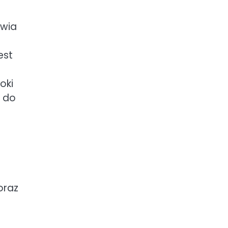
owia
est
oki
a do
oraz