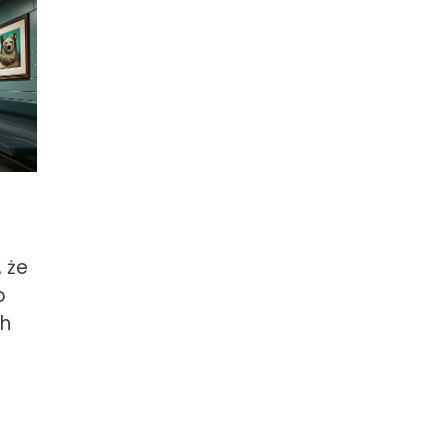
 że
o
ch