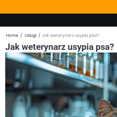
Skip
to
content
Home
Usługi
Jak weterynarz usypia psa?
Jak weterynarz usypia psa?