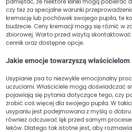
pamiętać, że niektóre kliniki mogą pobierać 
czy też za specjalne warunki przeprowadzenia 
kremację lub pochówek swojego pupila, te k
budżecie. Ceny kremacji mogą się różnić w za
zbiorowej. Warto przed wizytą skontaktować s
cennik oraz dostępne opcje.
Jakie emocje towarzyszą właścicielom
Usypianie psa to niezwykle emocjonalny proce
uczuciami. Właściciele mogą doświadczać sm
pojawiają się pytania dotyczące tego, czy p
zrobić coś więcej dla swojego pupila. W taki
usypaniu jest podejmowana z myślą o dobru z
również odczuwać lęk przed samym procesem
leków. Dlatego tak istotne jest, aby rozmawi