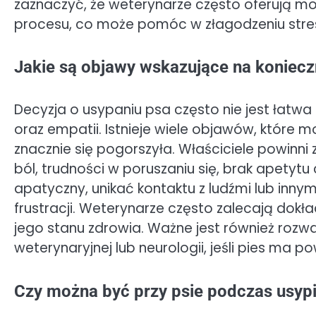
zaznaczyć, że weterynarze często oferują m
procesu, co może pomóc w złagodzeniu stresu
Jakie są objawy wskazujące na koniecz
Decyzja o usypaniu psa często nie jest łatw
oraz empatii. Istnieje wiele objawów, które m
znacznie się pogorszyła. Właściciele powinn
ból, trudności w poruszaniu się, brak apetytu
apatyczny, unikać kontaktu z ludźmi lub inny
frustracji. Weterynarze często zalecają dok
jego stanu zdrowia. Ważne jest również rozważ
weterynaryjnej lub neurologii, jeśli pies ma 
Czy można być przy psie podczas usyp