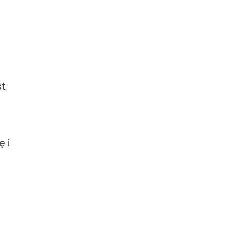
st
 i