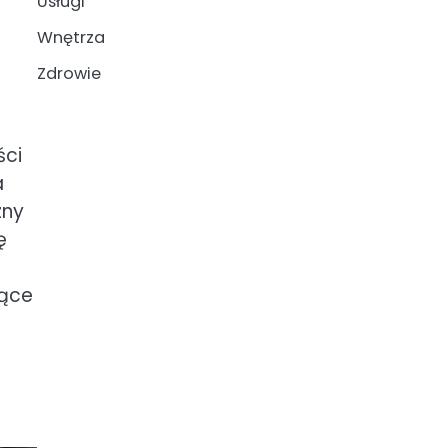
Usługi
Wnętrza
Zdrowie
ści
a
zny
ę
zące