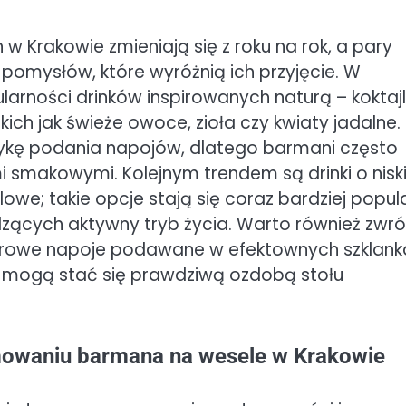
 Krakowie zmieniają się z roku na rok, a pary
pomysłów, które wyróżnią ich przyjęcie. W
larności drinków inspirowanych naturą – koktajl
ch jak świeże owoce, zioła czy kwiaty jadalne.
tykę podania napojów, dlatego barmani często
smakowymi. Kolejnym trendem są drinki o niski
owe; takie opcje stają się coraz bardziej popul
ących aktywny tryb życia. Warto również zwró
olorowe napoje podawane w efektownych szklan
y mogą stać się prawdziwą ozdobą stołu
jmowaniu barmana na wesele w Krakowie