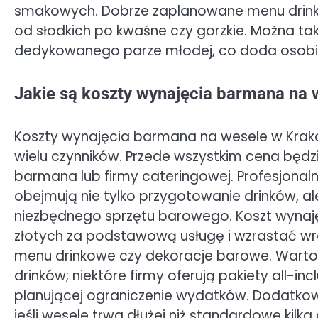
smakowych. Dobrze zaplanowane menu drink
od słodkich po kwaśne czy gorzkie. Można ta
dedykowanego parze młodej, co doda osobis
Jakie są koszty wynajęcia barmana na
Koszty wynajęcia barmana na wesele w Krako
wielu czynników. Przede wszystkim cena będ
barmana lub firmy cateringowej. Profesjonaln
obejmują nie tylko przygotowanie drinków, al
niezbędnego sprzętu barowego. Koszt wynaję
złotych za podstawową usługę i wzrastać wr
menu drinkowe czy dekoracje barowe. Warto
drinków; niektóre firmy oferują pakiety all-i
planującej ograniczenie wydatków. Dodatko
jeśli wesele trwa dłużej niż standardowe kil