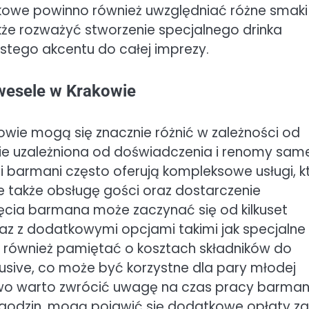
owe powinno również uwzględniać różne smaki
kże rozważyć stworzenie specjalnego drinka
tego akcentu do całej imprezy.
 wesele w Krakowie
wie mogą się znacznie różnić w zależności od
zie uzależniona od doświadczenia i renomy sa
i barmani często oferują kompleksowe usługi, k
e także obsługę gości oraz dostarczenie
cia barmana może zaczynać się od kilkuset
az z dodatkowymi opcjami takimi jak specjalne
 również pamiętać o kosztach składników do
nclusive, co może być korzystne dla pary młodej
wo warto zwrócić uwagę na czas pracy barman
ka godzin, mogą pojawić się dodatkowe opłaty za