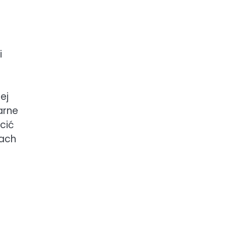
i
ej
arne
cić
kach