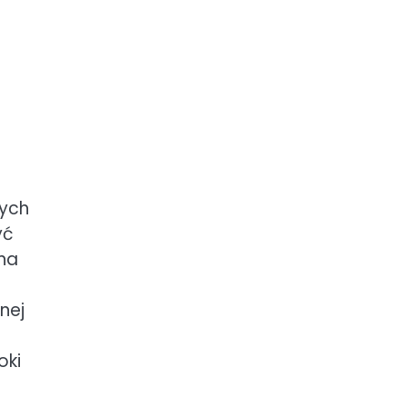
nych
yć
na
nej
oki