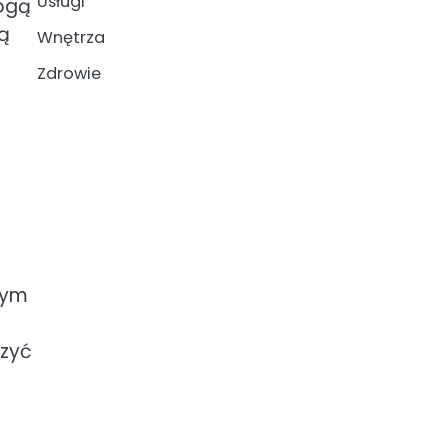
Usługi
mogą
ą
Wnętrza
Zdrowie
nym
czyć