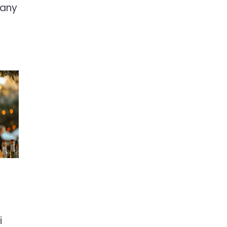
rany
i