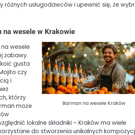
y różnych usługodawców i upewnić się, że wyb
n na wesele w Krakowie
 na wesele
j zabawy.
koić gusta
Mojito czy
ią i
ież
h, którzy
Barman na wesele Kraków
Barman może
ców
zględnić lokalne składniki – Kraków ma wiele
orzystane do stworzenia unikalnych kompozycj