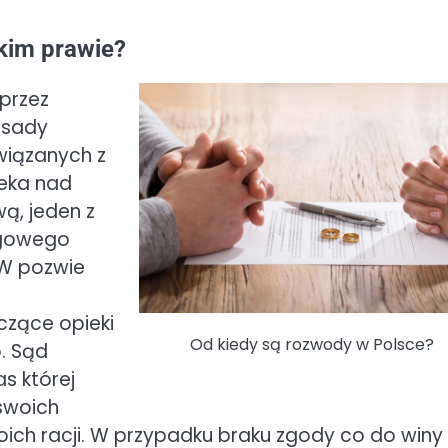
kim prawie?
przez
zasady
wiązanych z
ieka nad
ą, jeden z
ęgowego
 W pozwie
czące opieki
Od kiedy są rozwody w Polsce?
. Sąd
s której
swoich
h racji. W przypadku braku zgody co do winy