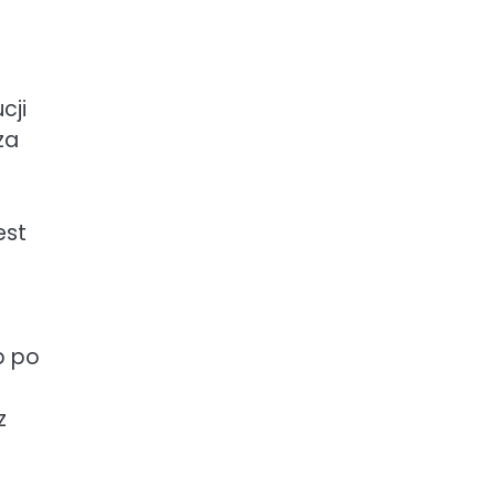
cji
za
est
b po
z