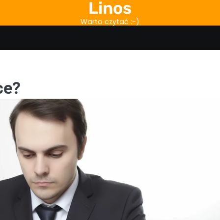
Linos
Warto czytać :-)
ce?