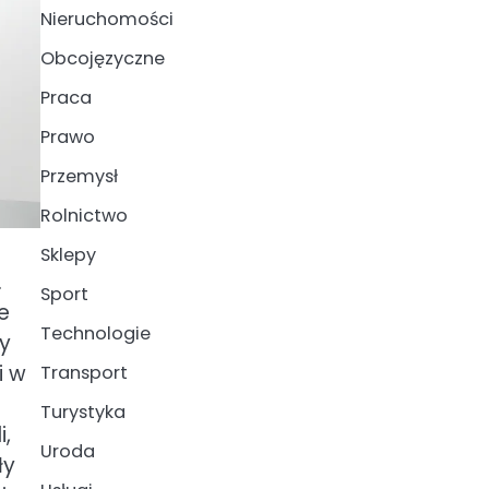
Nieruchomości
Obcojęzyczne
Praca
Prawo
Przemysł
Rolnictwo
Sklepy
.
Sport
e
Technologie
ły
i w
Transport
Turystyka
i,
Uroda
ły