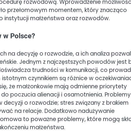
 procedurę rozwodową. Wprowadzenie możliwośc
 było przełomowym momentem, który znacząco
o instytucji małżeństwa oraz rozwodów.
w w Polsce?
ch na decyzję o rozwodzie, a ich analiza pozwa
eńskie. Jednym z najczęstszych powodów jest 
doświadcza trudności w komunikacji, co prowad
ym istotnym czynnikiem są różnice w oczekiwania
 się, że małżonkowie mają odmienne priorytety
o poczucia alienacji i osamotnienia. Problemy
 decyzji o rozwodzie; stres związany z brakiem
ływać na relacje. Dodatkowo nadużywanie
domowa to poważne problemy, które mogą skło
zakończeniu małżeństwa.