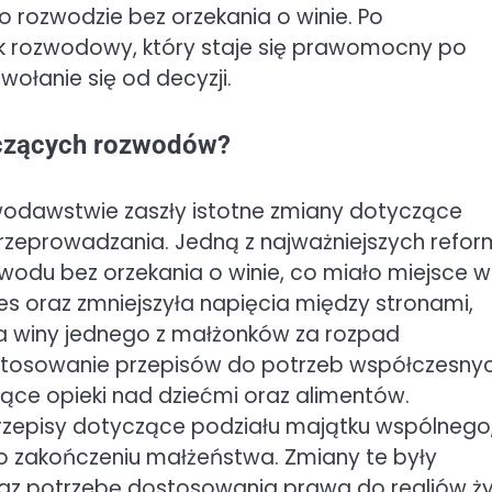
 rozwodzie bez orzekania o winie. Po
 rozwodowy, który staje się prawomocny po
ołanie się od decyzji.
yczących rozwodów?
awodawstwie zaszły istotne zmiany dotyczące
zeprowadzania. Jedną z najważniejszych refor
odu bez orzekania o winie, co miało miejsce w
es oraz zmniejszyła napięcia między stronami,
a winy jednego z małżonków za rozpad
ostosowanie przepisów do potrzeb współczesny
zące opieki nad dziećmi oraz alimentów.
zepisy dotyczące podziału majątku wspólnego
o zakończeniu małżeństwa. Zmiany te były
az potrzebę dostosowania prawa do realiów ż