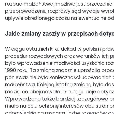
rozpad małżeństwa, możliwe jest orzeczenie o
przeprowadzeniu rozprawy sąd wydaje wyrok
upływie określonego czasu na ewentualne odw
Jakie zmiany zaszły w przepisach dot
W ciągu ostatnich kilku dekad w polskim pr
procedur rozwodowych oraz warunków ich pr
było wprowadzenie możliwości uzyskania rozw
1990 roku. Ta zmiana znacznie uprościła proc
ponieważ nie było konieczności udowadniani
małżeństwa. Kolejną istotną zmianą było d
rodzin, co obejmowało m.in. regulacje dotyc
Wprowadzono także bardziej szczegółowe pr
miało na celu ochronę interesów obu stron p
odpowiedzią na rosnącą liczbę rozwodów or