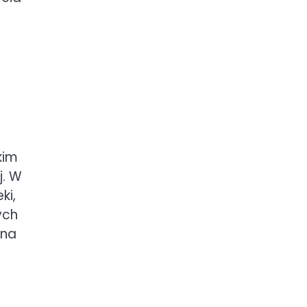
kim
j. W
ki,
ych
 na