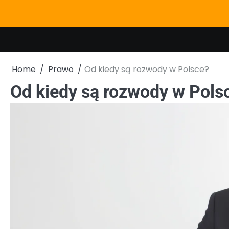
Skip
to
content
Home
Prawo
Od kiedy są rozwody w Polsce?
Od kiedy są rozwody w Pols