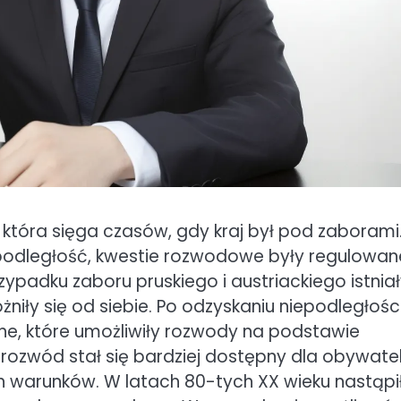
 która sięga czasów, gdy kraj był pod zaborami
iepodległość, kwestie rozwodowe były regulowan
padku zaboru pruskiego i austriackiego istnia
niły się od siebie. Po odzyskaniu niepodległośc
wne, które umożliwiły rozwody na podstawie
rozwód stał się bardziej dostępny dla obywatel
h warunków. W latach 80-tych XX wieku nastąpi