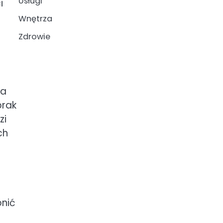
Usługi
i
Wnętrza
Zdrowie
la
brak
zi
ch
nić