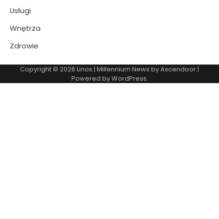
Usługi
Wnętrza
Zdrowie
Copyright © 2026
Linos
| Millennium News by
Ascendoor
|
Powered by
WordPress
.