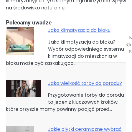
klimatyzacyjne i tym samym ograniczyć ich wpływ
na środowisko naturalne.
Polecamy uwadze
Jaka klimatyzacja do bloku
M
Nawigacja
Jaka klimatyzacja do bloku?
k
Wybór odpowiedniego systemu
wpisu
S
klimatyzacji do mieszkania w
bloku może być zaskakująco…
Jaka wielkość torby do porodu?
Przygotowanie torby do porodu
to jeden z kluczowych kroków,
które przyszłe mamy powinny podjąć przed…
Jakie płytki ceramiczne wybrać