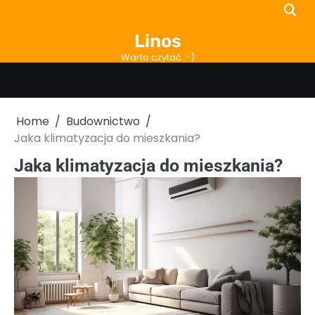
Skip
to
Linos
content
Warto czytać :-)
Home
Budownictwo
Jaka klimatyzacja do mieszkania?
Jaka klimatyzacja do mieszkania?