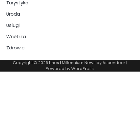
Turystyka
Uroda
Usługi
Wnętrza
Zdrowie
Copyright © 2026
Linos
| Millennium News by
Ascendoor
|
Powered by
WordPress
.