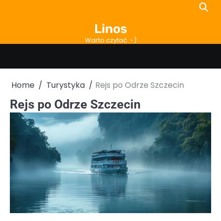
Skip
to
Linos
content
Warto czytać :-)
Home
Turystyka
Rejs po Odrze Szczecin
Rejs po Odrze Szczecin