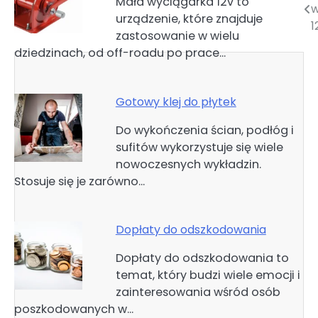
Mała wyciągarka 12v to
w
urządzenie, które znajduje
wpisu
1
zastosowanie w wielu
dziedzinach, od off-roadu po prace…
Gotowy klej do płytek
Do wykończenia ścian, podłóg i
sufitów wykorzystuje się wiele
nowoczesnych wykładzin.
Stosuje się je zarówno…
Dopłaty do odszkodowania
Dopłaty do odszkodowania to
temat, który budzi wiele emocji i
zainteresowania wśród osób
poszkodowanych w…