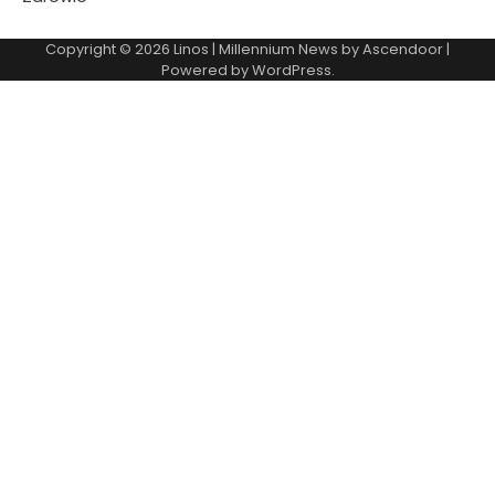
Copyright © 2026
Linos
| Millennium News by
Ascendoor
|
Powered by
WordPress
.