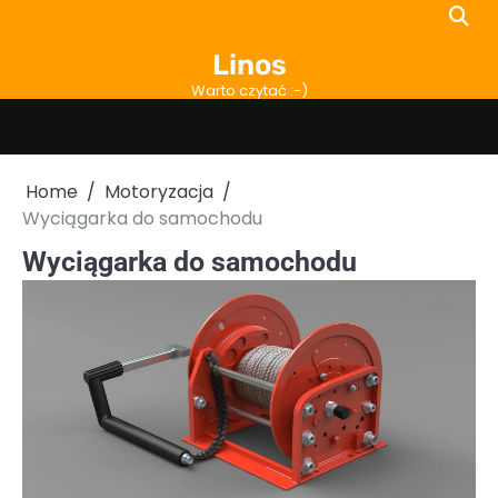
Skip
to
Linos
content
Warto czytać :-)
Home
Motoryzacja
Wyciągarka do samochodu
Wyciągarka do samochodu