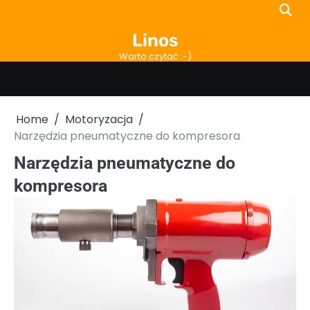
Skip
to
Linos
content
Warto czytać :-)
Home
Motoryzacja
Narzędzia pneumatyczne do kompresora
Narzędzia pneumatyczne do
kompresora