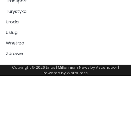
Transport
Turystyka
Uroda
Usługi
Wnętrza
Zdrowie
Copyright © 2026
Linos
| Millennium News by
Ascendoor
|
Powered by
WordPress
.