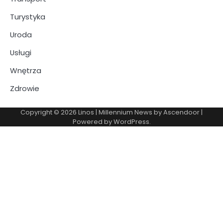
Turystyka
Uroda
Usługi
Wnętrza
Zdrowie
Copyright © 2026
Linos
| Millennium News by
Ascendoor
|
Powered by
WordPress
.