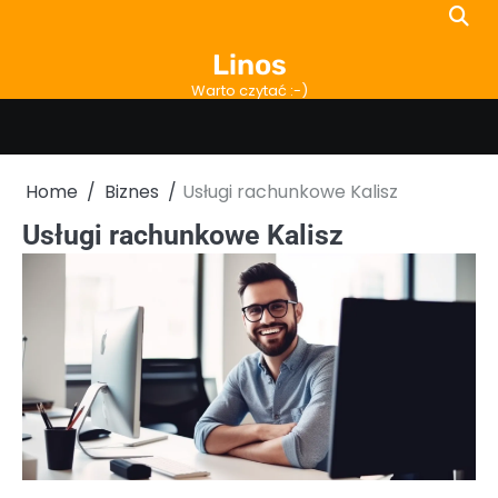
Skip
to
Linos
content
Warto czytać :-)
Home
Biznes
Usługi rachunkowe Kalisz
Usługi rachunkowe Kalisz