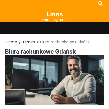
Skip
to
Linos
content
Warto czytać :-)
Home
Biznes
Biura rachunkowe Gdańsk
Biura rachunkowe Gdańsk