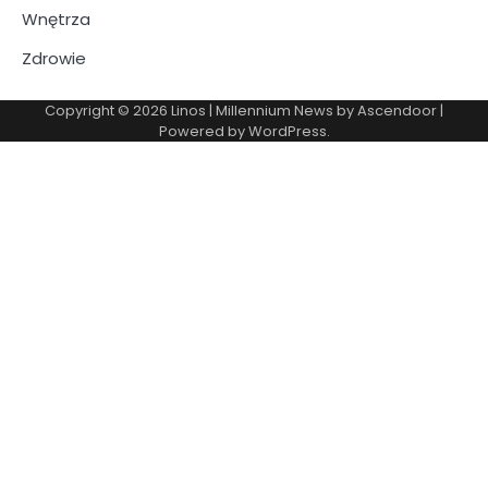
Wnętrza
Zdrowie
Copyright © 2026
Linos
| Millennium News by
Ascendoor
|
Powered by
WordPress
.