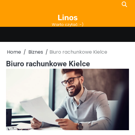
Skip
to
Linos
content
Warto czytać :-)
Home
Biznes
Biuro rachunkowe Kielce
Biuro rachunkowe Kielce