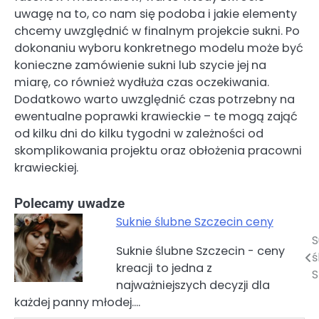
uwagę na to, co nam się podoba i jakie elementy
chcemy uwzględnić w finalnym projekcie sukni. Po
dokonaniu wyboru konkretnego modelu może być
konieczne zamówienie sukni lub szycie jej na
miarę, co również wydłuża czas oczekiwania.
Dodatkowo warto uwzględnić czas potrzebny na
ewentualne poprawki krawieckie – te mogą zająć
od kilku dni do kilku tygodni w zależności od
skomplikowania projektu oraz obłożenia pracowni
krawieckiej.
Polecamy uwadze
Suknie ślubne Szczecin ceny
S
Nawigacja
Suknie ślubne Szczecin - ceny
ś
kreacji to jedna z
wpisu
S
najważniejszych decyzji dla
każdej panny młodej.…