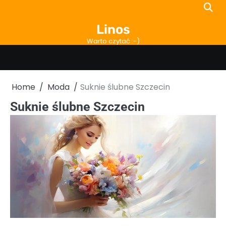
Skip
to
Linos
content
Warto czytać :-)
Home
Moda
Suknie ślubne Szczecin
Suknie ślubne Szczecin