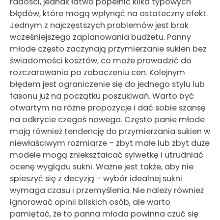
radości, jednak łatwo popełnić kilka typowych
błędów, które mogą wpłynąć na ostateczny efekt.
Jednym z najczęstszych problemów jest brak
wcześniejszego zaplanowania budżetu. Panny
młode często zaczynają przymierzanie sukien bez
świadomości kosztów, co może prowadzić do
rozczarowania po zobaczeniu cen. Kolejnym
błędem jest ograniczenie się do jednego stylu lub
fasonu już na początku poszukiwań. Warto być
otwartym na różne propozycje i dać sobie szansę
na odkrycie czegoś nowego. Często panie młode
mają również tendencję do przymierzania sukien w
niewłaściwym rozmiarze – zbyt małe lub zbyt duże
modele mogą zniekształcać sylwetkę i utrudniać
ocenę wyglądu sukni. Ważne jest także, aby nie
spieszyć się z decyzją – wybór idealnej sukni
wymaga czasu i przemyślenia. Nie należy również
ignorować opinii bliskich osób, ale warto
pamiętać, że to panna młoda powinna czuć się