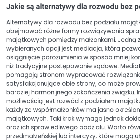
Jakie są alternatywy dla rozwodu bez p
Alternatywy dla rozwodu bez podziału mają
obejmować różne formy rozwiązywania spr
majątkowych pomiędzy małżonkami. Jedną z 
wybieranych opcji jest mediacja, która pozw
osiągnięcie porozumienia w sposób mniej ko
niż tradycyjne postępowanie sądowe. Media
pomagają stronom wypracować rozwiązani
satysfakcjonujące obie strony, co może pro
bardziej harmonijnego zakończenia związku. I
możliwością jest rozwód z podziałem majątku
każdy ze współmałżonków ma jasno określo
majątkowych. Taki krok wymaga jednak dokł
oraz ich sprawiedliwego podziału. Warto r
przedmałżeńskiej lub intercyzy, które mogą 