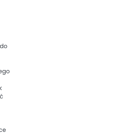
 do
nego
k
uć
ce