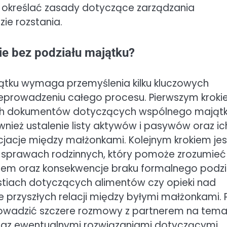
 określać zasady dotyczące zarządzania
ie rozstania.
ie bez podziału majątku?
ątku wymaga przemyślenia kilku kluczowych
prowadzeniu całego procesu. Pierwszym krok
ych dokumentów dotyczących wspólnego mająt
nież ustalenie listy aktywów i pasywów oraz ic
cjacje między małżonkami. Kolejnym krokiem jes
 sprawach rodzinnych, który pomoże zrozumieć
dem oraz konsekwencje braku formalnego podzi
stiach dotyczących alimentów czy opieki nad
ie przyszłych relacji między byłymi małżonkami. 
prowadzić szczere rozmowy z partnerem na tema
raz ewentualnymi rozwiązaniami dotyczącymi