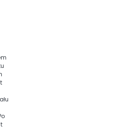
iem
ku
h
t
ału
Po
t