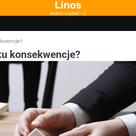
Linos
Warto czytać :-)
ekwencje?
ku konsekwencje?