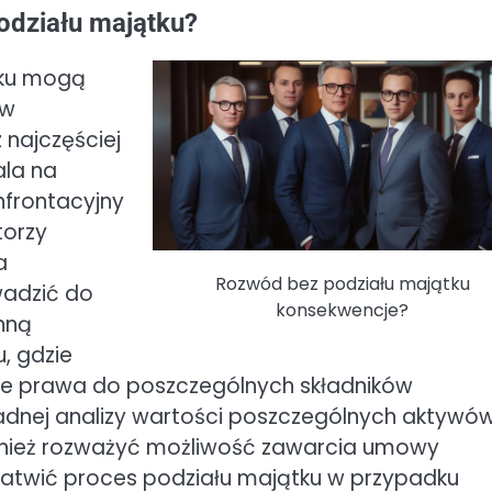
odziału majątku?
tku mogą
aw
najczęściej
ala na
nfrontacyjny
torzy
a
Rozwód bez podziału majątku
wadzić do
konsekwencje?
nną
, gdzie
ne prawa do poszczególnych składników
adnej analizy wartości poszczególnych aktywó
ównież rozważyć możliwość zawarcia umowy
ułatwić proces podziału majątku w przypadku