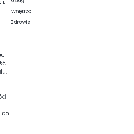
Usługi
i,
Wnętrza
Zdrowie
bu
ość
łu.
wód
, co