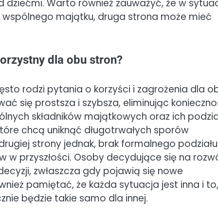
 dziećmi. Warto również zauważyć, że w sytuacj
aż wspólnego majątku, druga strona może mieć
orzystny dla obu stron?
sto rodzi pytania o korzyści i zagrożenia dla o
wać się prostsza i szybsza, eliminując konieczn
lnych składników majątkowych oraz ich podzia
 które chcą uniknąć długotrwałych sporów
rugiej strony jednak, brak formalnego podziału
ów w przyszłości. Osoby decydujące się na roz
decyzji, zwłaszcza gdy pojawią się nowe
nież pamiętać, że każda sytuacja jest inna i to
znie będzie takie samo dla innej.