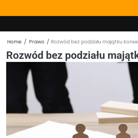
Skip
to
content
Home
Prawo
Rozwód bez podziału majątku kons
Rozwód bez podziału mająt