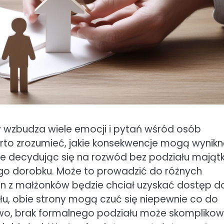
y wzbudza wiele emocji i pytań wśród osób
rto zrozumieć, jakie konsekwencje mogą wynik
wie decydując się na rozwód bez podziału majątk
ego dorobku. Może to prowadzić do różnych
den z małżonków będzie chciał uzyskać dostęp d
u, obie strony mogą czuć się niepewnie co do
wo, brak formalnego podziału może skompliko