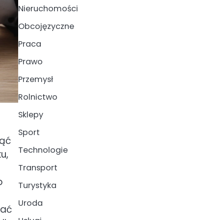
Nieruchomości
Obcojęzyczne
Praca
Prawo
Przemysł
Rolnictwo
Sklepy
Sport
nąć
Technologie
u,
Transport
o
Turystyka
Uroda
wać