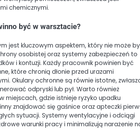
ami chemicznymi.
inno być w warsztacie?
 jest kluczowym aspektem, który nie może b
hrony osobistej oraz systemy zabezpieczeń to
ów i kontuzji. Każdy pracownik powinien być
e, które chronią dłonie przed urazami
i. Okulary ochronne są równie istotne, zwłasz
nerować odpryski lub pył. Warto również
 miejscach, gdzie istnieje ryzyko upadku
ny znajdować się gaśnice oraz apteczki pierw
ych sytuacji. Systemy wentylacyjne i odciągi
zdrowe warunki pracy i minimalizują narażenie n