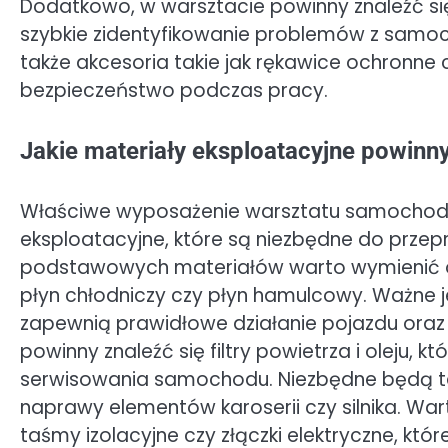
Dodatkowo, w warsztacie powinny znaleźć si
szybkie zidentyfikowanie problemów z samo
także akcesoria takie jak rękawice ochronne 
bezpieczeństwo podczas pracy.
Jakie materiały eksploatacyjne powinn
Właściwe wyposażenie warsztatu samochodowe
eksploatacyjne, które są niezbędne do prze
podstawowych materiałów warto wymienić olej
płyn chłodniczy czy płyn hamulcowy. Ważne je
zapewnią prawidłowe działanie pojazdu oraz
powinny znaleźć się filtry powietrza i oleju, 
serwisowania samochodu. Niezbędne będą takż
naprawy elementów karoserii czy silnika. War
taśmy izolacyjne czy złączki elektryczne, k