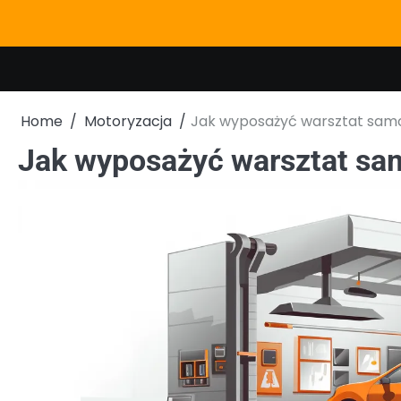
Skip
to
content
Home
Motoryzacja
Jak wyposażyć warsztat sa
Jak wyposażyć warsztat s