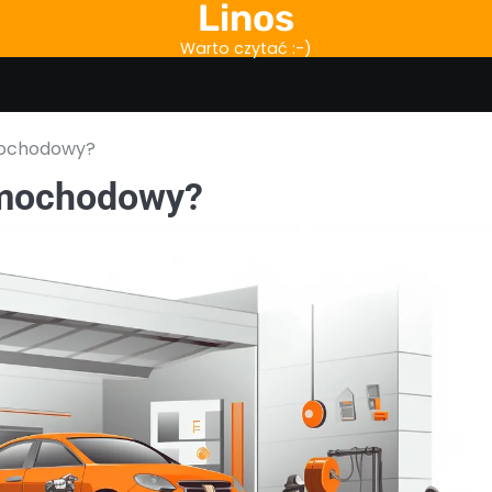
Linos
Warto czytać :-)
mochodowy?
amochodowy?