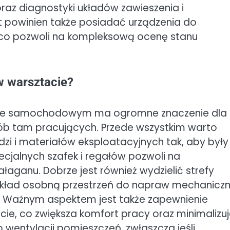
az diagnostyki układów zawieszenia i
powinien także posiadać urządzenia do
co pozwoli na kompleksową ocenę stanu
w warsztacie?
tacie samochodowym ma ogromne znaczenie dla
ób tam pracujących. Przede wszystkim warto
i i materiałów eksploatacyjnych tak, aby były
ecjalnych szafek i regałów pozwoli na
łaganu. Dobrze jest również wydzielić strefy
zykład osobną przestrzeń do napraw mechanicz
ch. Ważnym aspektem jest także zapewnienie
ie, co zwiększa komfort pracy oraz minimalizu
wentylacji pomieszczeń, zwłaszcza jeśli