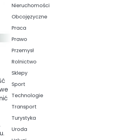
Nieruchomości
Obcojęzyczne
Praca
Prawo
Przemysł
Rolnictwo
Sklepy
ść
Sport
owe
Technologie
nić
Transport
Turystyka
.
Uroda
u.