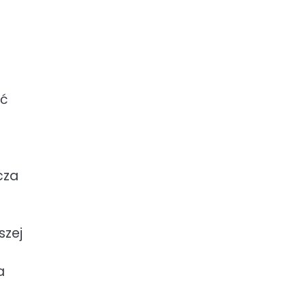
yć
cza
szej
a