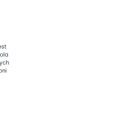
est
ola
nych
oni