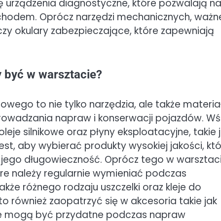
ę urządzenia diagnostyczne, które pozwalają n
chodem. Oprócz narzędzi mechanicznych, ważn
czy okulary zabezpieczające, które zapewniają
y być w warsztacie?
go to nie tylko narzędzia, ale także materia
prowadzania napraw i konserwacji pojazdów. W
e silnikowe oraz płyny eksploatacyjne, takie 
st, aby wybierać produkty wysokiej jakości, kt
 jego długowieczność. Oprócz tego w warsztac
które należy regularnie wymieniać podczas
e różnego rodzaju uszczelki oraz kleje do
to również zaopatrzyć się w akcesoria takie jak
tóre mogą być przydatne podczas napraw