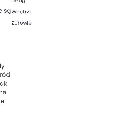
Usługi
a
e są
Wnętrza
Zdrowie
ły
śród
jak
óre
ie