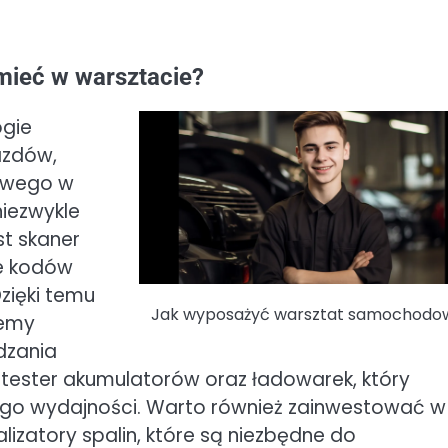
mieć w warsztacie?
ogie
azdów,
owego w
niezwykle
st skaner
ie kodów
zięki temu
Jak wyposażyć warsztat samochodo
lemy
dzania
t tester akumulatorów oraz ładowarek, który
ego wydajności. Warto również zainwestować w
lizatory spalin, które są niezbędne do