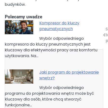
budynków.
Polecamy uwadze
Kompresor do kluczy
pneumatycznych
S
Nawigacja
t
Wybór odpowiedniego
wpisu
p
kompresora do kluczy pneumatycznych jest
kluczowy dla efektywności pracy oraz komfortu
użytkowania. Na…
Jaki program do projektowanie
wnętrz?
Wybór odpowiedniego
programu do projektowania wnętrz może być
kluczowy dla osób, które chcą stworzyć
funkcjonalne…