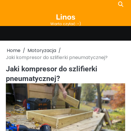
Skip
to
Linos
content
Warto czytać :-)
Home
Motoryzacja
Jaki kompresor do szlifierki pneumatycznej?
Jaki kompresor do szlifierki
pneumatycznej?