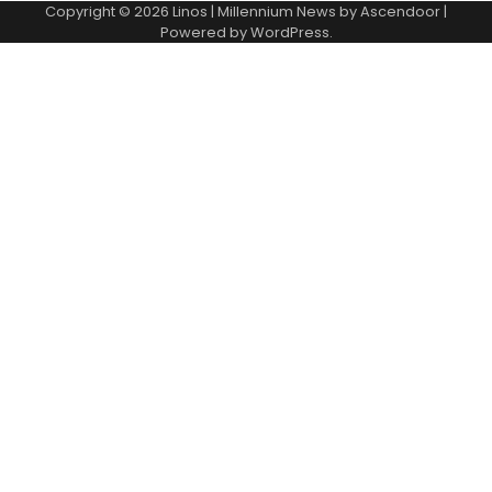
Copyright © 2026
Linos
| Millennium News by
Ascendoor
|
Powered by
WordPress
.