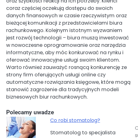
oraz szybkości reakcji na ich potrzeby. Klienci
coraz częściej oczekują dostępu do swoich
danych finansowych w czasie rzeczywistym oraz
bieżącej komunikacji z przedstawicielami biura
rachunkowego. Kolejnym istotnym wyzwaniem
jest rozwój technologii – biura muszą inwestować
w nowoczesne oprogramowanie oraz narzędzia
informatyczne, aby móc konkurować na rynku i
oferować innowacyjne usługi swoim klientom.
Warto również zauważyć rosnącą konkurencję ze
strony firm oferujących usługi online czy
automatyczne rozwiązania księgowe, które mogą
stanowić zagrożenie dla tradycyjnych modeli
biznesowych biur rachunkowych.
Polecamy uwadze
Co robi stomatolog?
C
Nawigacja
Stomatolog to specjalista
s