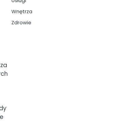
Usługi
Wnętrza
Zdrowie
cza
ych
żdy
je