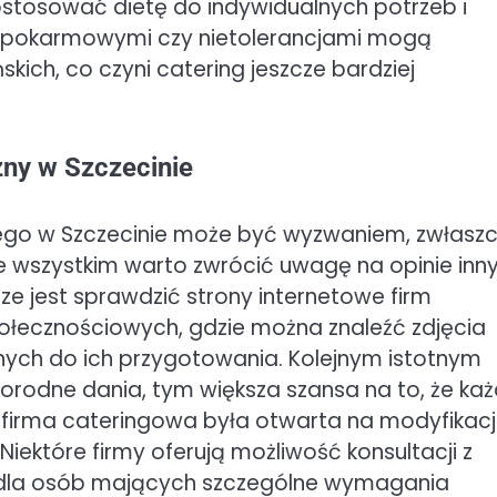
stosować dietę do indywidualnych potrzeb i
ami pokarmowymi czy nietolerancjami mogą
kich, co czyni catering jeszcze bardziej
zny w Szczecinie
ego w Szczecinie może być wyzwaniem, zwłasz
ede wszystkim warto zwrócić uwagę na opinie inn
e jest sprawdzić strony internetowe firm
połecznościowych, gdzie można znaleźć zdjęcia
nych do ich przygotowania. Kolejnym istotnym
norodne dania, tym większa szansa na to, że ka
by firma cateringowa była otwarta na modyfikac
Niektóre firmy oferują możliwość konsultacji z
dla osób mających szczególne wymagania