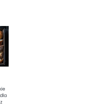
kie
dla
z