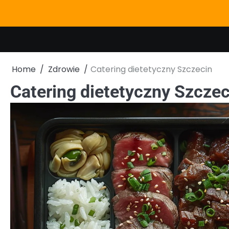
Skip
to
content
Home
Zdrowie
Catering dietetyczny Szczecin
Catering dietetyczny Szczec