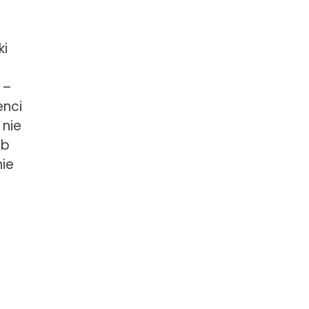
ki
 –
enci
 nie
ub
ie