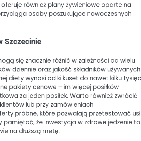
 oferuje również plany żywieniowe oparte na
o przyciąga osoby poszukujące nowoczesnych
w Szczecinie
ogą się znacznie różnić w zależności od wielu
siłków dziennie oraz jakość składników używanyc
j diety wynosi od kilkuset do nawet kilku tysię
żne pakiety cenowe – im więcej posiłków
kowa za jeden posiłek. Warto również zwrócić
klientów lub przy zamówieniach
rty próbne, które pozwalają przetestować usł
eży pamiętać, że inwestycja w zdrowe jedzenie to
ie na dłuższą metę.