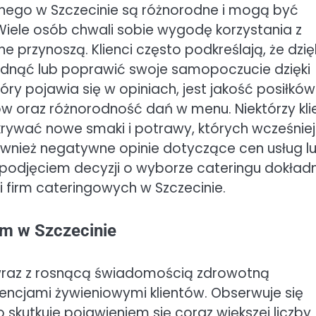
znego w Szczecinie są różnorodne i mogą być
iele osób chwali sobie wygodę korzystania z
e przynoszą. Klienci często podkreślają, że dzię
udnąć lub poprawić swoje samopoczucie dzięki
 pojawia się w opiniach, jest jakość posiłków
ów oraz różnorodność dań w menu. Niektórzy kli
rywać nowe smaki i potrawy, których wcześniej
ównież negatywne opinie dotyczące cen usług l
odjęciem decyzji o wyborze cateringu dokładn
 firm cateringowych w Szczecinie.
ym w Szczecinie
 wraz z rosnącą świadomością zdrowotną
encjami żywieniowymi klientów. Obserwuje się
 skutkuje pojawieniem się coraz większej liczby