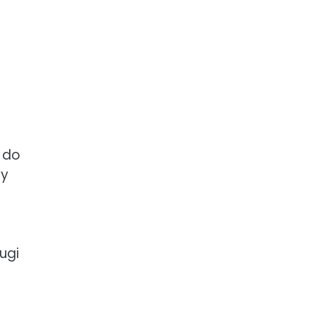
h do
cy
ugi