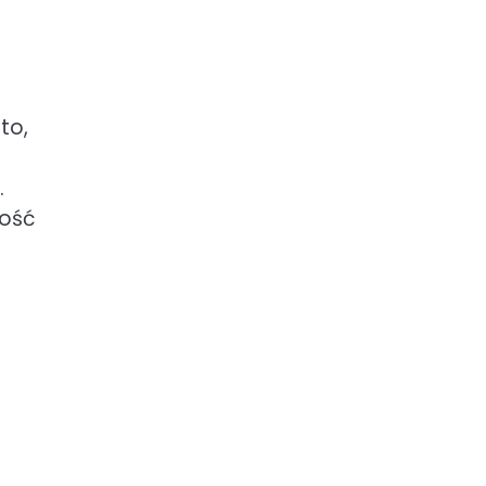
to,
.
zość