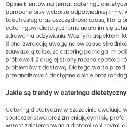
Opinie klientów na temat cateringu dietetyc
pomocne przy wyborze odpowiedniej firmy. W
takich usług oraz oszczędność czasu, którą on
cateringowi dietetycznemu udało im się sch
zdrowemu odżywianiu. Ważnym aspektem, który
klienci zwracają uwagę na świeżość składnik
zauważają także, że catering pomaga im odk
próbowali. Z drugiej strony można spotkać r
problemów z dostawą. Dlatego warto przed p
przeanalizować dostępne opinie oraz rankingi
Jakie są trendy w cateringu dietetyczn
Catering dietetyczny w Szczecinie ewoluuje
społeczeństwa oraz zmieniającymi się prefer
wzrost zainteresowania dietami roślinnymi, co