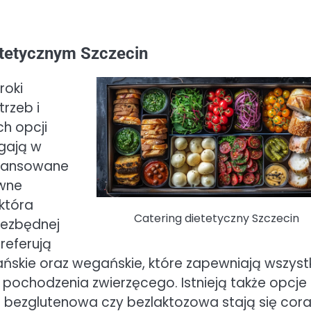
etetycznym Szczecin
roki
rzeb i
ch opcji
agają w
ilansowane
ywne
 która
Catering dietetyczny Szczecin
niezbędnej
referują
ańskie oraz wegańskie, które zapewniają wszyst
pochodzenia zwierzęcego. Istnieją także opcje 
 bezglutenowa czy bezlaktozowa stają się cora