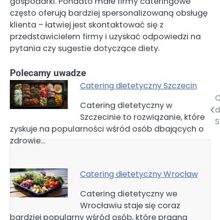
gospodarki. Ponadto małe firmy cateringowe
często oferują bardziej spersonalizowaną obsługę
klienta – łatwiej jest skontaktować się z
przedstawicielem firmy i uzyskać odpowiedzi na
pytania czy sugestie dotyczące diety.
Polecamy uwadze
Catering dietetyczny Szczecin
C
Nawigacja
Catering dietetyczny w
d
Szczecinie to rozwiązanie, które
wpisu
S
zyskuje na popularności wśród osób dbających o
zdrowie…
Catering dietetyczny Wrocław
Catering dietetyczny we
Wrocławiu staje się coraz
bardziej popularny wśród osób, które pragną