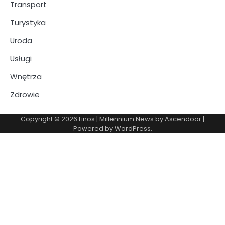
Transport
Turystyka
Uroda
Usługi
Wnętrza
Zdrowie
Copyright © 2026
Linos
| Millennium News by
Ascendoor
|
Powered by
WordPress
.