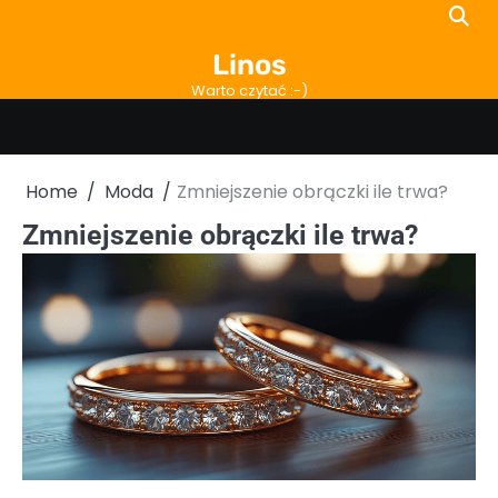
Skip
to
Linos
content
Warto czytać :-)
Home
Moda
Zmniejszenie obrączki ile trwa?
Zmniejszenie obrączki ile trwa?