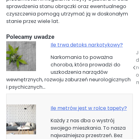
sprawdzenia stanu obrączki oraz ewentualnego
czyszczenia pomogą utrzymać ją w doskonałym
stanie przez wiele lat.
Polecamy uwadze
Ile trwa detoks narkotykowy?
J
Nawigacja
Narkomania to poważna
d
choroba, która prowadzi do
wpisu
r
uszkodzenia narządów
o
wewnętrznych, rozwoju zaburzeń neurologicznych
m
i psychicznych…
Ile metrów jest w rolce tapety?
Każdy z nas dba o wystrój
swojego mieszkania. To nasza
najważniejsza przestrzeń. Bez