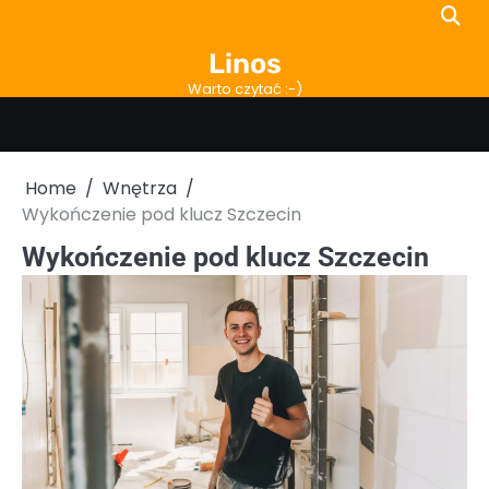
Skip
to
Linos
content
Warto czytać :-)
Home
Wnętrza
Wykończenie pod klucz Szczecin
Wykończenie pod klucz Szczecin