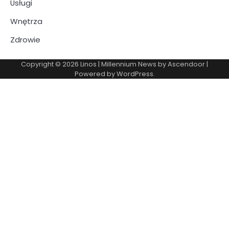
Usługi
Wnętrza
Zdrowie
Copyright © 2026
Linos
| Millennium News by
Ascendoor
|
Powered by
WordPress
.