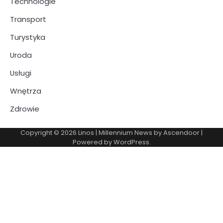
Technologie
Transport
Turystyka
Uroda
Usługi
Wnętrza
Zdrowie
Copyright © 2026
Linos
| Millennium News by
Ascendoor
|
Powered by
WordPress
.