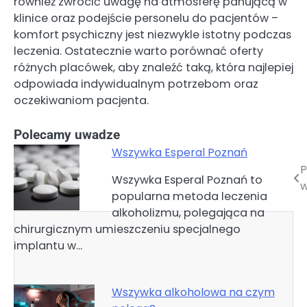
również zwrócić uwagę na atmosferę panującą w
klinice oraz podejście personelu do pacjentów –
komfort psychiczny jest niezwykle istotny podczas
leczenia. Ostatecznie warto porównać oferty
różnych placówek, aby znaleźć taką, która najlepiej
odpowiada indywidualnym potrzebom oraz
oczekiwaniom pacjenta.
Polecamy uwadze
Wszywka Esperal Poznań
P
Nawigacja
Wszywka Esperal Poznań to
w
popularna metoda leczenia
wpisu
alkoholizmu, polegająca na
chirurgicznym umieszczeniu specjalnego
implantu w…
Wszywka alkoholowa na czym