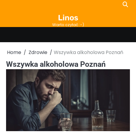
Skip
to
Linos
content
Warto czytać :-)
Home
Zdrowie
Wszywka alkoholowa Poznań
Wszywka alkoholowa Poznań