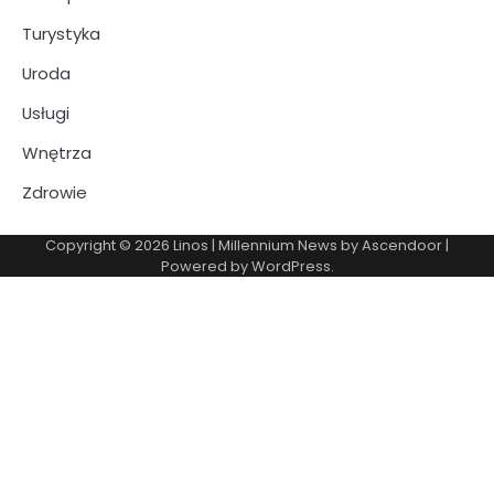
Turystyka
Uroda
Usługi
Wnętrza
Zdrowie
Copyright © 2026
Linos
| Millennium News by
Ascendoor
|
Powered by
WordPress
.