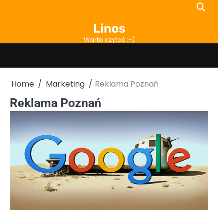
Skip
to
Linos
content
Warto czytać :-)
Home
Marketing
Reklama Poznań
Reklama Poznań