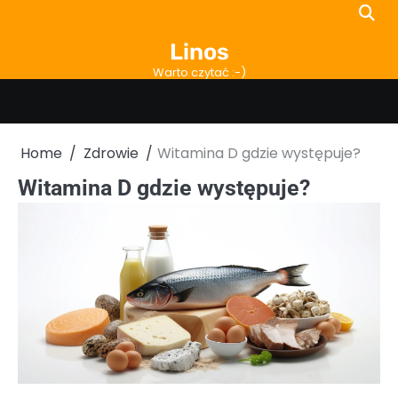
Skip
to
Linos
content
Warto czytać :-)
Home
Zdrowie
Witamina D gdzie występuje?
Witamina D gdzie występuje?