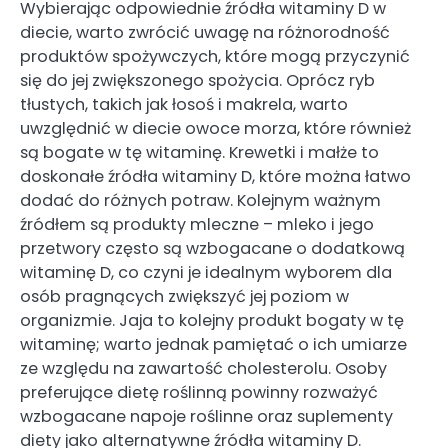
Wybierając odpowiednie źródła witaminy D w
diecie, warto zwrócić uwagę na różnorodność
produktów spożywczych, które mogą przyczynić
się do jej zwiększonego spożycia. Oprócz ryb
tłustych, takich jak łosoś i makrela, warto
uwzględnić w diecie owoce morza, które również
są bogate w tę witaminę. Krewetki i małże to
doskonałe źródła witaminy D, które można łatwo
dodać do różnych potraw. Kolejnym ważnym
źródłem są produkty mleczne – mleko i jego
przetwory często są wzbogacane o dodatkową
witaminę D, co czyni je idealnym wyborem dla
osób pragnących zwiększyć jej poziom w
organizmie. Jaja to kolejny produkt bogaty w tę
witaminę; warto jednak pamiętać o ich umiarze
ze względu na zawartość cholesterolu. Osoby
preferujące dietę roślinną powinny rozważyć
wzbogacane napoje roślinne oraz suplementy
diety jako alternatywne źródła witaminy D.