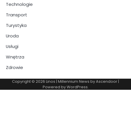
Technologie
Transport
Turystyka
Uroda
Usługi
Wnętrza
Zdrowie
Copyright © 2026
Linos
| Millennium News by
Ascendoor
|
Powered by
WordPress
.