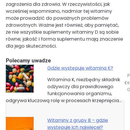
zagrożenia dla zdrowia. W rzeczywistości, jak
wcześniej wspomniano, nadmiar tej witaminy
może prowadzić do poważnych problemów
zdrowotnych. Ważne jest również, aby pamiętać,
że nie wszystkie suplementy witaminy D są sobie
równe; jakość i forma suplementu mają znaczenie
dla jego skuteczności.
Polecamy uwadze
Gdzie występuje witamina K?
P
Nawigacja
Witamina K, niezbędny składnik
s
odżywczy dla prawidłowego
wpisu
G
funkcjonowania organizmu,
odgrywa kluczową rolę w procesach krzepnięcia…
Witaminy z grupy B – gdzie
występuje ich najwięcej?