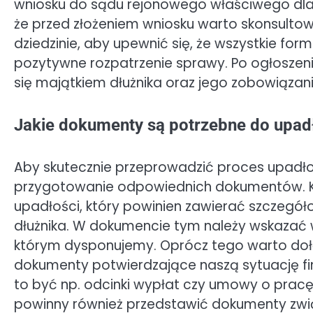
wniosku do sądu rejonowego właściwego dla 
że przed złożeniem wniosku warto skonsultowa
dziedzinie, aby upewnić się, że wszystkie fo
pozytywne rozpatrzenie sprawy. Po ogłoszen
się majątkiem dłużnika oraz jego zobowiązan
Jakie dokumenty są potrzebne do upa
Aby skutecznie przeprowadzić proces upadło
przygotowanie odpowiednich dokumentów. K
upadłości, który powinien zawierać szczegół
dłużnika. W dokumencie tym należy wskazać 
którym dysponujemy. Oprócz tego warto doł
dokumenty potwierdzające naszą sytuację 
to być np. odcinki wypłat czy umowy o pra
powinny również przedstawić dokumenty związ