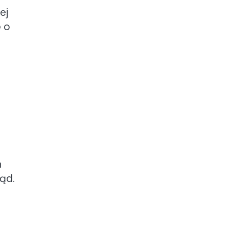
ej
 o
h
ąd.