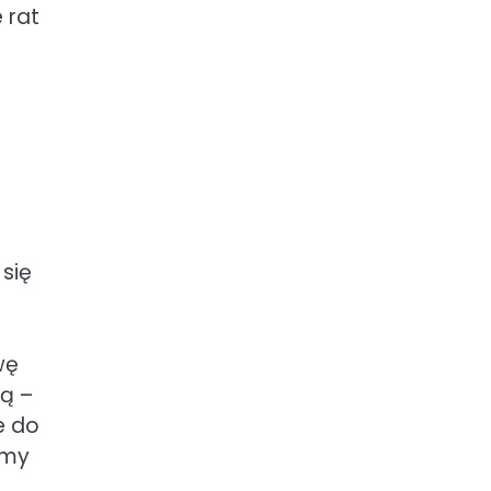
 rat
się
wę
zą –
e do
rmy