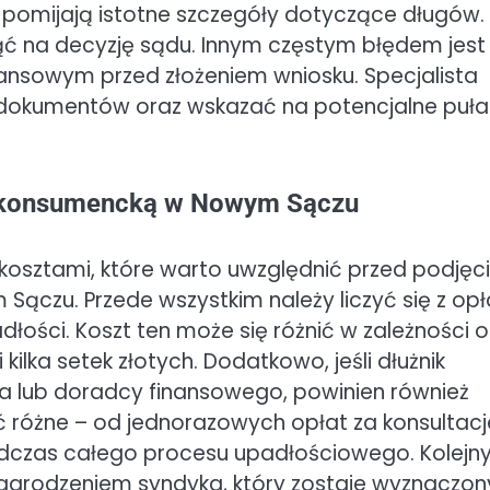
 pomijają istotne szczegóły dotyczące długów.
ć na decyzję sądu. Innym częstym błędem jest
nansowym przed złożeniem wniosku. Specjalista
kumentów oraz wskazać na potencjalne pułap
ią konsumencką w Nowym Sączu
kosztami, które warto uwzględnić przed podję
Sączu. Przede wszystkim należy liczyć się z op
łości. Koszt ten może się różnić w zależności 
ilka setek złotych. Dodatkowo, jeśli dłużnik
ika lub doradcy finansowego, powinien również
ć różne – od jednorazowych opłat za konsultacj
odczas całego procesu upadłościowego. Kolej
grodzeniem syndyka, który zostaje wyznaczon