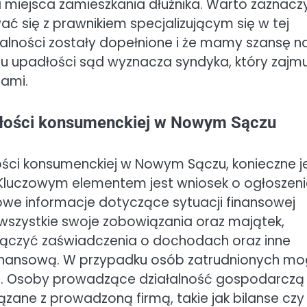
miejsca zamieszkania dłużnika. Warto zaznacz
ć się z prawnikiem specjalizującym się w tej
rmalności zostały dopełnione i że mamy szansę n
iu upadłości sąd wyznacza syndyka, który zajm
iami.
dłości konsumenckiej w Nowym Sączu
ści konsumenckiej w Nowym Sączu, konieczne j
luczowym elementem jest wniosek o ogłoszeni
owe informacje dotyczące sytuacji finansowej
wszystkie swoje zobowiązania oraz majątek,
ączyć zaświadczenia o dochodach oraz inne
finansową. W przypadku osób zatrudnionych m
cę. Osoby prowadzące działalność gospodarczą
ane z prowadzoną firmą, takie jak bilanse czy