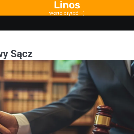
Linos
Warto czytać :-)
wy Sącz