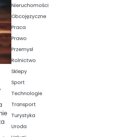
Nieruchomości
Obcojęzyczne
Praca
Prawo
Przemysł
Rolnictwo
Sklepy
Sport
,
Technologie
a
Transport
nie
Turystyka
ka
Uroda