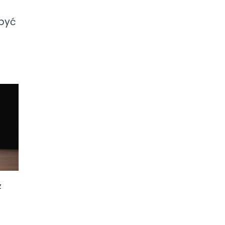
 być
z