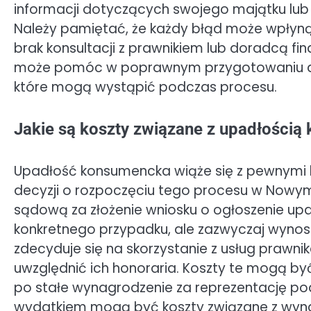
informacji dotyczących swojego majątku lub
Należy pamiętać, że każdy błąd może wpłyną
brak konsultacji z prawnikiem lub doradcą fi
może pomóc w poprawnym przygotowaniu do
które mogą wystąpić podczas procesu.
Jakie są koszty związane z upadłośc
Upadłość konsumencka wiąże się z pewnymi 
decyzji o rozpoczęciu tego procesu w Nowym 
sądową za złożenie wniosku o ogłoszenie upad
konkretnego przypadku, ale zazwyczaj wynosi k
zdecyduje się na skorzystanie z usług prawn
uwzględnić ich honoraria. Koszty te mogą by
po stałe wynagrodzenie za reprezentację p
wydatkiem mogą być koszty związane z wyna