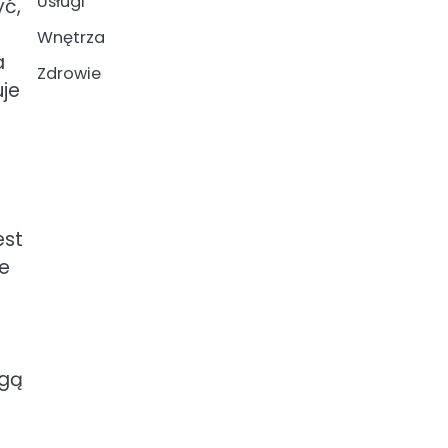
Usługi
yć,
Wnętrza
a
Zdrowie
uje
est
e
ogą