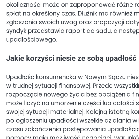
okoliczności może on zaproponować różne ro
spłat na określony czas. Dłużnik ma również
zgłaszania swoich uwag oraz propozycji doty
syndyk przedstawia raport do sądu, a nastę
upadłościowego.
Jakie korzyści niesie ze sobą upadł
Upadłość konsumencka w Nowym Sączu niesie 
w trudnej sytuacji finansowej. Przede wszyst
rozpoczęcie nowego życia bez obciążenia fin
może liczyć na umorzenie części lub całośc
swojej sytuacji materialnej. Kolejną istotną 
po ogłoszeniu upadłości wszelkie działania 
czasu zakończenia postępowania upadłościo
pomocy mają możliwość negocjacji warunków