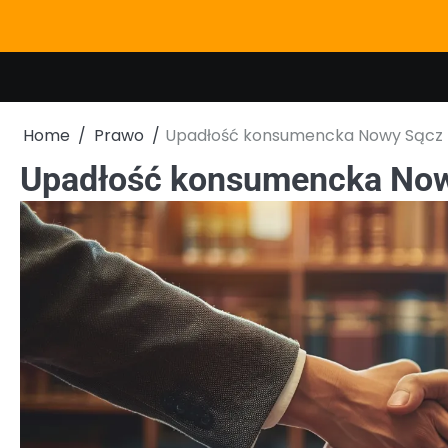
Skip
to
content
Home
Prawo
Upadłość konsumencka Nowy Sącz
Upadłość konsumencka No