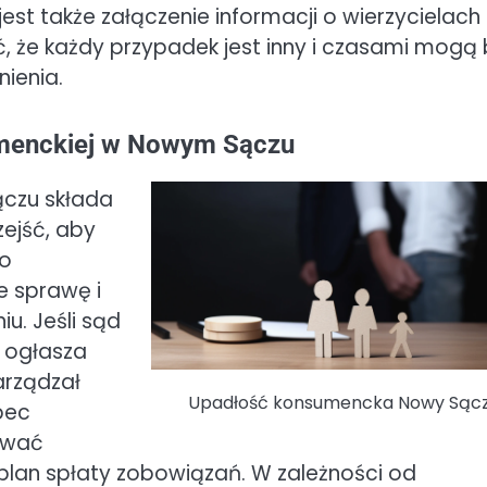
st także załączenie informacji o wierzycielach
, że każdy przypadek jest inny i czasami mogą
ienia.
umenckiej w Nowym Sączu
czu składa
zejść, aby
 o
e sprawę i
u. Jeśli sąd
 ogłasza
arządzał
Upadłość konsumencka Nowy Sąc
bec
zować
 plan spłaty zobowiązań. W zależności od