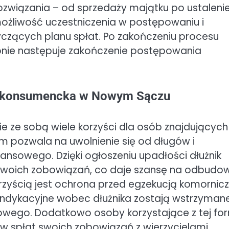
związania – od sprzedaży majątku po ustalenie
 możliwość uczestniczenia w postępowaniu i
czących planu spłat. Po zakończeniu procesu
pnie następuje zakończenie postępowania
ość konsumencka w Nowym Sączu
ze sobą wiele korzyści dla osób znajdujących 
kim pozwala na uwolnienie się od długów i
ansowego. Dzięki ogłoszeniu upadłości dłużnik
i swoich zobowiązań, co daje szansę na odbudo
korzyścią jest ochrona przed egzekucją komornic
windykacyjne wobec dłużnika zostają wstrzyman
wego. Dodatkowo osoby korzystające z tej fo
 spłat swoich zobowiązań z wierzycielami