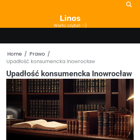
Skip
to
Linos
content
Warto czytać :-)
Home
Prawo
Upadłość konsumencka Inowrocław
Upadłość konsumencka Inowrocław