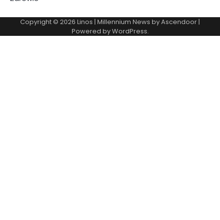
Copyright © 2026
Linos
| Millennium News by
Ascendoor
|
Powered by
WordPress
.