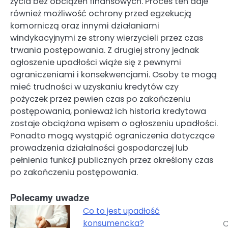
życia bez obciążeń finansowych. Proces ten daje
również możliwość ochrony przed egzekucją
komorniczą oraz innymi działaniami
windykacyjnymi ze strony wierzycieli przez czas
trwania postępowania. Z drugiej strony jednak
ogłoszenie upadłości wiąże się z pewnymi
ograniczeniami i konsekwencjami. Osoby te mogą
mieć trudności w uzyskaniu kredytów czy
pożyczek przez pewien czas po zakończeniu
postępowania, ponieważ ich historia kredytowa
zostaje obciążona wpisem o ogłoszeniu upadłości.
Ponadto mogą wystąpić ograniczenia dotyczące
prowadzenia działalności gospodarczej lub
pełnienia funkcji publicznych przez określony czas
po zakończeniu postępowania.
Polecamy uwadze
Co to jest upadłość
konsumencka?
C
Nawigacja