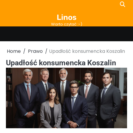
Skip
to
Linos
content
Warto czytać :-)
Home
Prawo
Upadłość konsumencka Koszalin
Upadłość konsumencka Koszalin