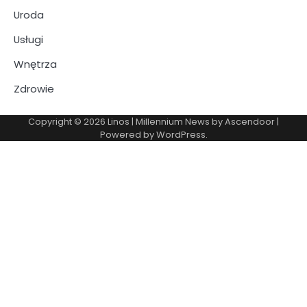
Uroda
Usługi
Wnętrza
Zdrowie
Copyright © 2026
Linos
| Millennium News by
Ascendoor
|
Powered by
WordPress
.