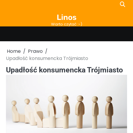
Skip
to
Linos
content
Warto czytać :-)
Home
Prawo
Upadłość konsumencka Trójmiasto
Upadłość konsumencka Trójmiasto