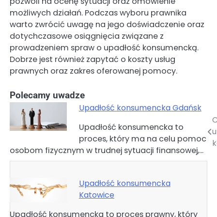
pozwoli na ocenę sytuacji oraz omówienie
możliwych działań. Podczas wyboru prawnika
warto zwrócić uwagę na jego doświadczenie oraz
dotychczasowe osiągnięcia związane z
prowadzeniem spraw o upadłość konsumencką.
Dobrze jest również zapytać o koszty usług
prawnych oraz zakres oferowanej pomocy.
Polecamy uwadze
Upadłość konsumencka Gdańsk
C
Nawigacja
Upadłość konsumencka to
u
proces, który ma na celu pomoc
wpisu
k
osobom fizycznym w trudnej sytuacji finansowej,…
Upadłość konsumencka
Katowice
Upadłość konsumencka to proces prawny, który