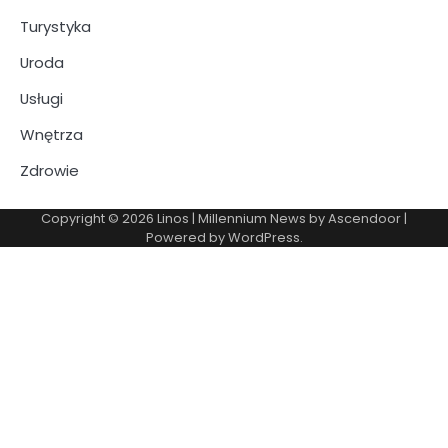
Turystyka
Uroda
Usługi
Wnętrza
Zdrowie
Copyright © 2026
Linos
| Millennium News by
Ascendoor
|
Powered by
WordPress
.