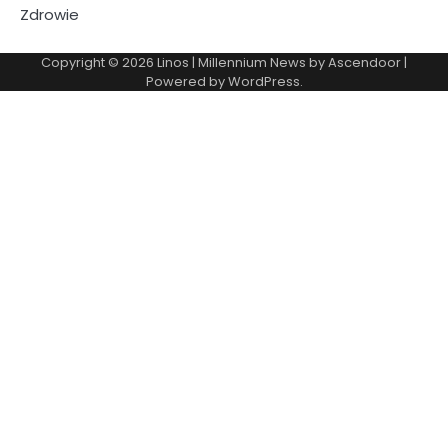
Zdrowie
Copyright © 2026
Linos
| Millennium News by
Ascendoor
|
Powered by
WordPress
.