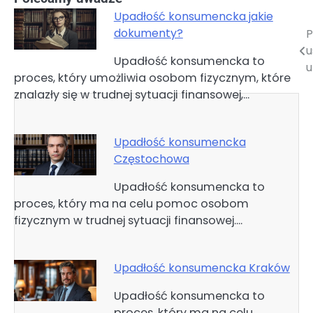
Upadłość konsumencka jakie
dokumenty?
P
Nawigacja
u
Upadłość konsumencka to
wpisu
u
proces, który umożliwia osobom fizycznym, które
znalazły się w trudnej sytuacji finansowej,…
Upadłość konsumencka
Częstochowa
Upadłość konsumencka to
proces, który ma na celu pomoc osobom
fizycznym w trudnej sytuacji finansowej.…
Upadłość konsumencka Kraków
Upadłość konsumencka to
proces, który ma na celu