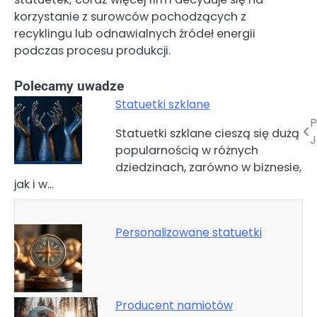
korzystanie z surowców pochodzących z
recyklingu lub odnawialnych źródeł energii
podczas procesu produkcji.
Polecamy uwadze
Statuetki szklane
P
Nawigacja
Statuetki szklane cieszą się dużą
J
popularnością w różnych
wpisu
dziedzinach, zarówno w biznesie,
jak i w…
Personalizowane statuetki
Producent namiotów