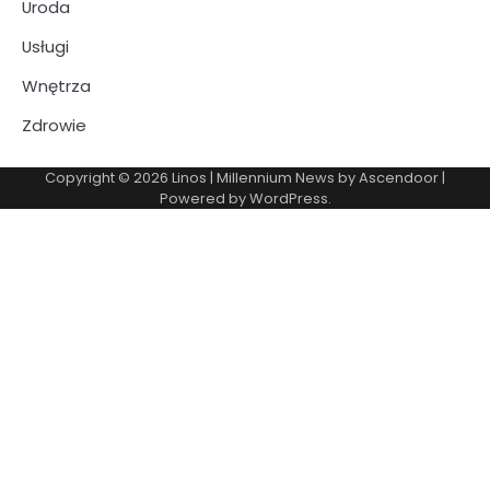
Uroda
Usługi
Wnętrza
Zdrowie
Copyright © 2026
Linos
| Millennium News by
Ascendoor
|
Powered by
WordPress
.