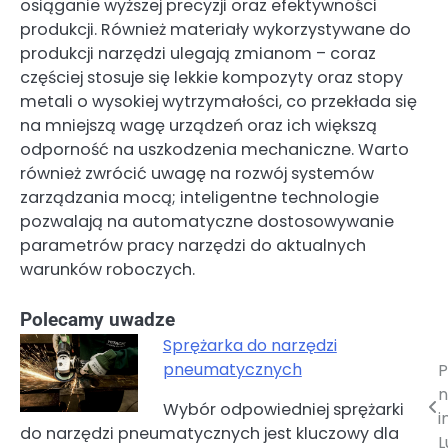
osiąganie wyższej precyzji oraz efektywności
produkcji. Również materiały wykorzystywane do
produkcji narzędzi ulegają zmianom – coraz
częściej stosuje się lekkie kompozyty oraz stopy
metali o wysokiej wytrzymałości, co przekłada się
na mniejszą wagę urządzeń oraz ich większą
odporność na uszkodzenia mechaniczne. Warto
również zwrócić uwagę na rozwój systemów
zarządzania mocą; inteligentne technologie
pozwalają na automatyczne dostosowywanie
parametrów pracy narzędzi do aktualnych
warunków roboczych.
Polecamy uwadze
Sprężarka do narzędzi
pneumatycznych
P
Nawigacja
n
Wybór odpowiedniej sprężarki
wpisu
i
do narzędzi pneumatycznych jest kluczowy dla
L