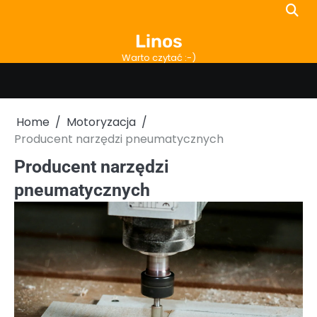
Skip
to
Linos
content
Warto czytać :-)
Home
Motoryzacja
Producent narzędzi pneumatycznych
Producent narzędzi
pneumatycznych