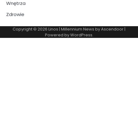
Wnętrza
Zdrowie
Copyright © 2026
Linos
| Millennium News by
Ascendoor
|
Powered by
WordPress
.