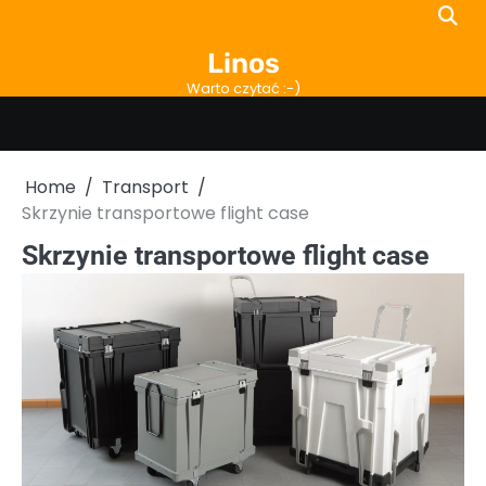
Skip
to
Linos
content
Warto czytać :-)
Home
Transport
Skrzynie transportowe flight case
Skrzynie transportowe flight case