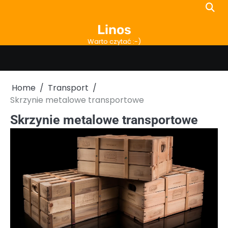
Skip
to
Linos
content
Warto czytać :-)
Home
Transport
Skrzynie metalowe transportowe
Skrzynie metalowe transportowe