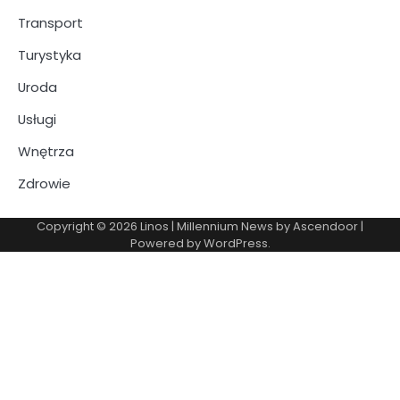
Transport
Turystyka
Uroda
Usługi
Wnętrza
Zdrowie
Copyright © 2026
Linos
| Millennium News by
Ascendoor
|
Powered by
WordPress
.