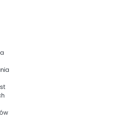
na
nia
st
ch
iów