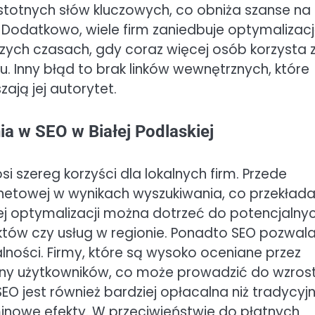
istotnych słów kluczowych, co obniża szanse na
. Dodatkowo, wiele firm zaniedbuje optymalizac
jszych czasach, gdy coraz więcej osób korzysta 
. Inny błąd to brak linków wewnętrznych, które
ają jej autorytet.
ia w SEO w Białej Podlaskiej
i szereg korzyści dla lokalnych firm. Przede
netowej w wynikach wyszukiwania, co przekłada
iej optymalizacji można dotrzeć do potencjalny
uktów czy usług w regionie. Ponadto SEO pozwal
lności. Firmy, które są wysoko oceniane przez
trony użytkowników, co może prowadzić do wzros
SEO jest również bardziej opłacalna niż tradycyj
inowe efekty. W przeciwieństwie do płatnych