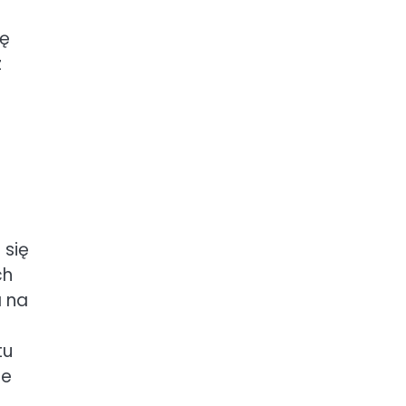
ję
z
 się
ch
a na
tu
ne