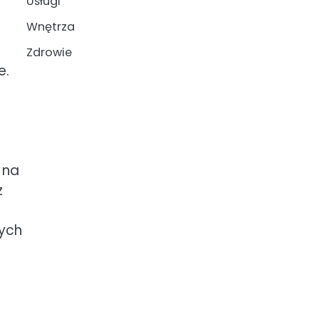
Usługi
Wnętrza
Zdrowie
e.
 na
z
nych