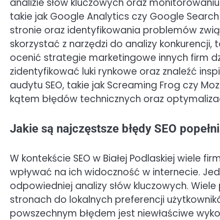
analizie słów kluczowych oraz monitorowaniu
takie jak Google Analytics czy Google Searc
stronie oraz identyfikowania problemów zwi
skorzystać z narzędzi do analizy konkurencji, 
ocenić strategie marketingowe innych firm dz
zidentyfikować luki rynkowe oraz znaleźć ins
audytu SEO, takie jak Screaming Frog czy Moz
kątem błędów technicznych oraz optymalizacj
Jakie są najczęstsze błędy SEO popełni
W kontekście SEO w Białej Podlaskiej wiele f
wpływać na ich widoczność w internecie. Je
odpowiedniej analizy słów kluczowych. Wiele 
stronach do lokalnych preferencji użytkownikó
powszechnym błędem jest niewłaściwe wykorzy