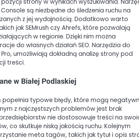
 pozycji strony w wynikach wyszukiwania. Narzę
h Console są niezbędne do śledzenia ruchu na
ązanych z jej wydajnością. Dodatkowo warto
takich jak SEMrush czy Ahrefs, które pozwalają
iałających w regionie. Dzięki nim można
piracje do własnych działań SEO. Narzędzia do
 Pro, umożliwiają dokładną analizę strony pod
i treści.
ane w Białej Podlaskiej
irm popełnia typowe błędy, które mogą negatywn
dnym z najczęstszych problemów jest brak
przedsiębiorstw nie dostosowuje treści na swoi
w, co skutkuje niską jakością ruchu. Kolejnym
stanie meta tagów, takich jak tytuł i opis str