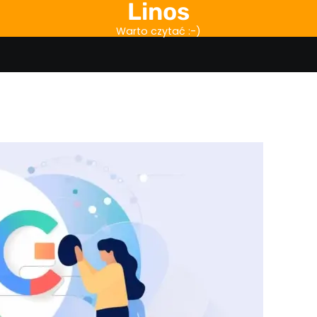
Linos
Warto czytać :-)