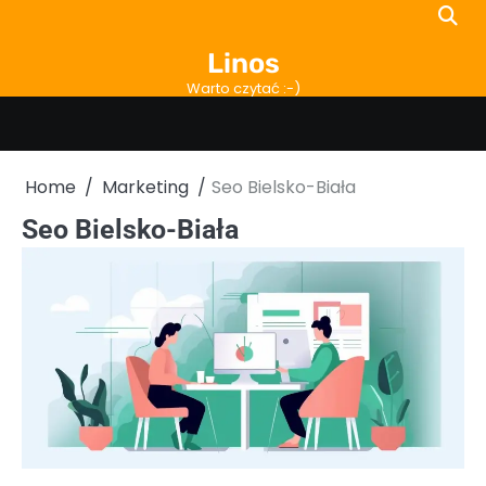
Skip
to
Linos
content
Warto czytać :-)
Home
Marketing
Seo Bielsko-Biała
Seo Bielsko-Biała