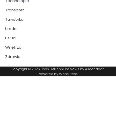
Technologie
Transport
Turystyka
Uroda
Usługi
Wnętrza
Zdrowie
Copyright © 2026
Linos
| Millennium News by
Ascendoor
|
Powered by
WordPress
.