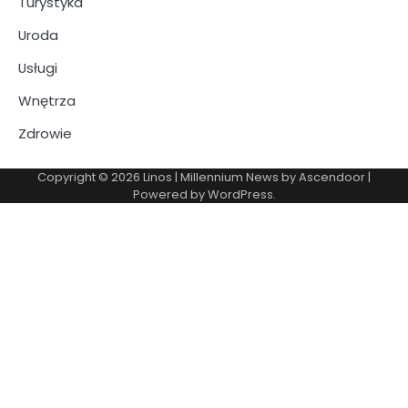
Turystyka
Uroda
Usługi
Wnętrza
Zdrowie
Copyright © 2026
Linos
| Millennium News by
Ascendoor
|
Powered by
WordPress
.