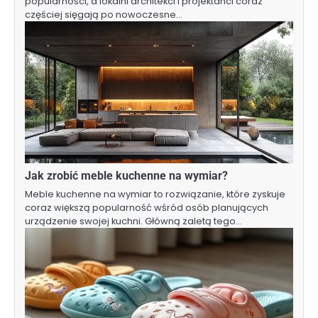
popularności, a lokalni architekci i projektanci coraz
częściej sięgają po nowoczesne…
Jak zrobić meble kuchenne na wymiar?
Meble kuchenne na wymiar to rozwiązanie, które zyskuje
coraz większą popularność wśród osób planujących
urządzenie swojej kuchni. Główną zaletą tego…