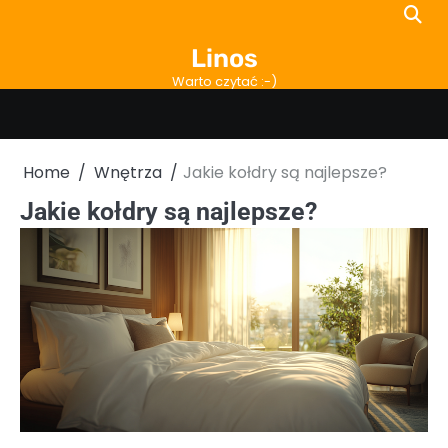
Skip
to
Linos
content
Warto czytać :-)
Home
Wnętrza
Jakie kołdry są najlepsze?
Jakie kołdry są najlepsze?