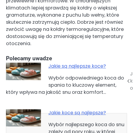
przewiewne i komfortowe. W chłodniejszych
klimatach lepiej sprawdzą się kołdry o większej
gramaturze, wykonane z puchu lub wełny, które
skutecznie zatrzymują ciepło. Dobrze jest również
zwrócić uwagę na kołdry termoregulacyjne, które
dostosowują się do zmieniającej się temperatury
otoczenia.
Polecamy uwadze
Jakie są najlepsze koce?
J
Nawigacja
Wybór odpowiedniego koca do
k
spania to kluczowy element,
wpisu
o
który wpływa na jakość snu oraz komfort…
Jakie koce są najlepsze?
Wybór najlepszego koca do snu
zależy od pory roku, w której