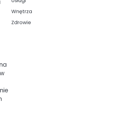
Usługi
a
Wnętrza
Zdrowie
 na
 w
nie
m