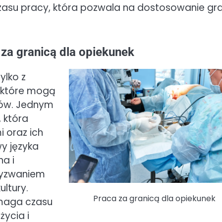
asu pracy, która pozwala na dostosowanie gra
 za granicą dla opiekunek
ylko z
, które mogą
ków. Jednym
 która
 oraz ich
wy języka
a i
wyzwaniem
ltury.
Praca za granicą dla opiekunek
ymaga czasu
ycia i