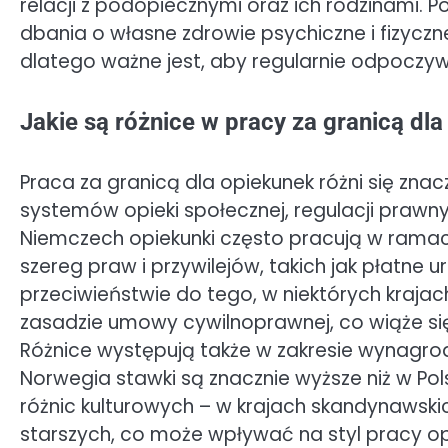
relacji z podopiecznymi oraz ich rodzinami. 
dbania o własne zdrowie psychiczne i fizycz
dlatego ważne jest, aby regularnie odpoczy
Jakie są różnice w pracy za granicą dl
Praca za granicą dla opiekunek różni się znac
systemów opieki społecznej, regulacji prawn
Niemczech opiekunki często pracują w rama
szereg praw i przywilejów, takich jak płatne 
przeciwieństwie do tego, w niektórych kraj
zasadzie umowy cywilnoprawnej, co wiąże si
Różnice występują także w zakresie wynagrodz
Norwegia stawki są znacznie wyższe niż w Pol
różnic kulturowych – w krajach skandynawski
starszych, co może wpływać na styl pracy opi