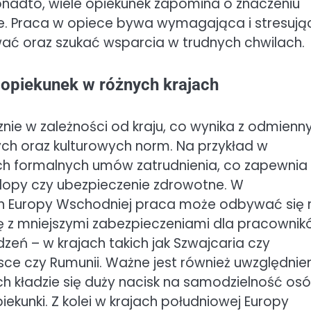
Ponadto, wiele opiekunek zapomina o znaczeniu
ne. Praca w opiece bywa wymagająca i stresują
wać oraz szukać wsparcia w trudnych chwilach.
a opiekunek w różnych krajach
znie w zależności od kraju, co wynika z odmienn
ych oraz kulturowych norm. Na przykład w
ch formalnych umów zatrudnienia, co zapewnia
urlopy czy ubezpieczenie zdrowotne. W
ach Europy Wschodniej praca może odbywać się 
ę z mniejszymi zabezpieczeniami dla pracownik
eń – w krajach takich jak Szwajcaria czy
sce czy Rumunii. Ważne jest również uwzględnie
ch kładzie się duży nacisk na samodzielność os
ekunki. Z kolei w krajach południowej Europy