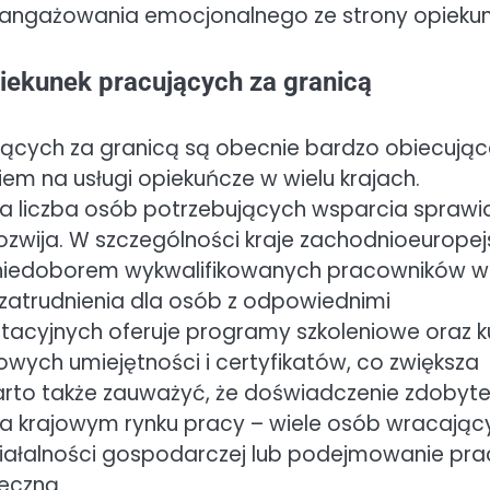
 zaangażowania emocjonalnego ze strony opiekun
iekunek pracujących za granicą
ących za granicą są obecnie bardzo obiecując
m na usługi opiekuńcze w wielu krajach.
a liczba osób potrzebujących wsparcia sprawia
ozwija. W szczególności kraje zachodnioeuropejs
 z niedoborem wykwalifikowanych pracowników w
i zatrudnienia dla osób z odpowiednimi
utacyjnych oferuje programy szkoleniowe oraz k
owych umiejętności i certyfikatów, co zwiększa
arto także zauważyć, że doświadczenie zdobyt
a krajowym rynku pracy – wiele osób wracając
działalności gospodarczej lub podejmowanie pra
eczną.