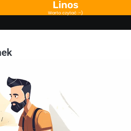
Linos
Warto czytać :-)
nek