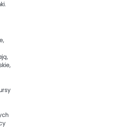
ki.
e,
ją,
kie,
ursy
e
ych
cy