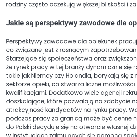
rodziny często oczekują większej bliskości i
Jakie są perspektywy zawodowe dla op
Perspektywy zawodowe dla opiekunek pracuj
co związane jest z rosnącym zapotrzebowanie
Starzejące się społeczeństwa oraz zwiększon
że rynek pracy w tej branży dynamicznie się r
takie jak Niemcy czy Holandia, borykają się
sektorze opieki, co stwarza liczne możliwośc
kwalifikacjami. Dodatkowo wiele agencji rekr
doszkalające, które pozwalają na zdobycie n
atrakcyjność kandydatów na rynku pracy. W
podczas pracy za granicą może być cenne n
do Polski decyduje się na otwarcie własnej 
w instytucjach zajmujących się pomocą społ