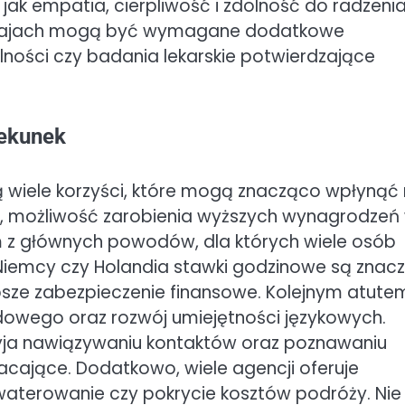
 jak empatia, cierpliwość i zdolność do radzeni
h krajach mogą być wymagane dodatkowe
lności czy badania lekarskie potwierdzające
iekunek
bą wiele korzyści, które mogą znacząco wpłynąć
m, możliwość zarobienia wyższych wynagrodzeń
 z głównych powodów, dla których wiele osób
 Niemcy czy Holandia stawki godzinowe są znacz
psze zabezpieczenie finansowe. Kolejnym atute
owego oraz rozwój umiejętności językowych.
ja nawiązywaniu kontaktów oraz poznawaniu
acające. Dodatkowo, wiele agencji oferuje
akwaterowanie czy pokrycie kosztów podróży. Nie